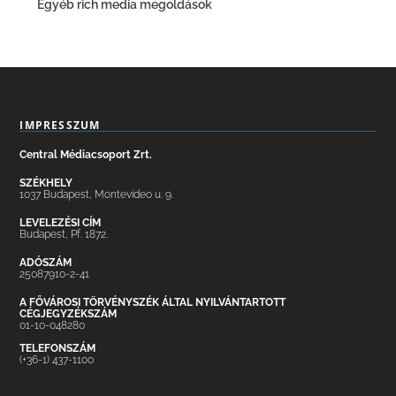
Egyéb rich media megoldások
IMPRESSZUM
Central Médiacsoport Zrt.
SZÉKHELY
1037 Budapest, Montevideo u. 9.
LEVELEZÉSI CÍM
Budapest, Pf. 1872.
ADÓSZÁM
25087910-2-41
A FŐVÁROSI TÖRVÉNYSZÉK ÁLTAL NYILVÁNTARTOTT
CÉGJEGYZÉKSZÁM
01-10-048280
TELEFONSZÁM
(+36-1) 437-1100