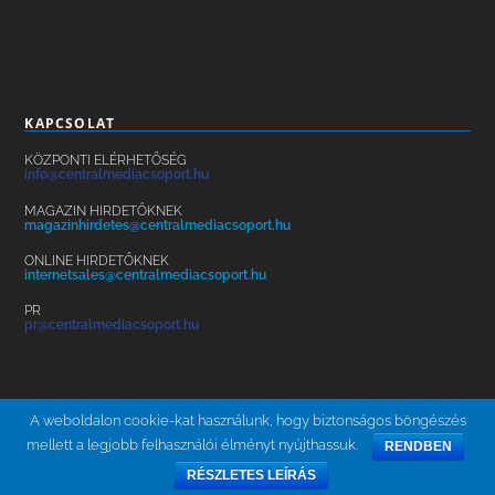
KAPCSOLAT
KÖZPONTI ELÉRHETŐSÉG
info@centralmediacsoport.hu
MAGAZIN HIRDETŐKNEK
magazinhirdetes@centralmediacsoport.hu
ONLINE HIRDETŐKNEK
internetsales@centralmediacsoport.hu
PR
pr@centralmediacsoport.hu
A weboldalon cookie-kat használunk, hogy biztonságos böngészés
mellett a legjobb felhasználói élményt nyújthassuk.
RENDBEN
ÁSZF
ADATKEZELÉS
KARRIER
HÍRLEVÉL
BRAND SAFETY
RÉSZLETES LEÍRÁS