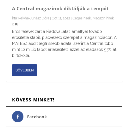
A Central magazinok diktálják a tempót
Írta:
Pelyhe-Juhász Dóra
|
Oct 11, 2022
|
Céges hírek
,
Magazin hírek
|
0
Erős félévet zárt a kiadóvállalat, amellyel tovább
erősítette stabil, piacvezető szerepét a magazinpiacon. A
MATESZ audit legfrissebb adatai szerint a Central több
mint 12 millió lapot értékesített, ezzel az eladások 53%-át
birtokolta.
BŐVEBBEN
KÖVESS MINKET!
Facebook