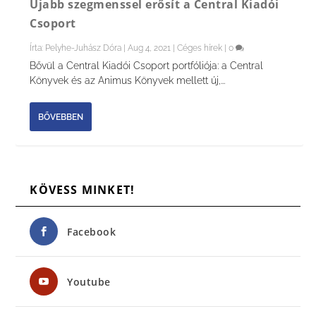
Újabb szegmenssel erősít a Central Kiadói
Csoport
Írta:
Pelyhe-Juhász Dóra
|
Aug 4, 2021
|
Céges hírek
|
0
Bővül a Central Kiadói Csoport portfóliója: a Central
Könyvek és az Animus Könyvek mellett új,...
BŐVEBBEN
KÖVESS MINKET!
Facebook
Youtube