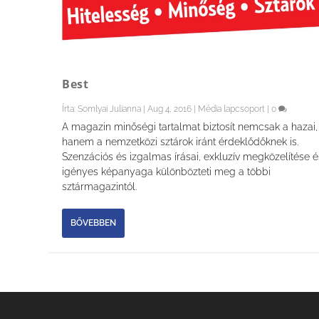
Best
Írta:
Somlyai Julianna
|
Aug 4, 2016
|
Média lapcsoport
|
0
A magazin minőségi tartalmat biztosít nemcsak a hazai,
hanem a nemzetközi sztárok iránt érdeklődőknek is.
Szenzációs és izgalmas írásai, exkluzív megközelítése é
igényes képanyaga különbözteti meg a többi
sztármagazintól.
BŐVEBBEN