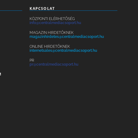
KAPCSOLAT
KÖZPONTI ELÉRHETŐSÉG
info@centralmediacsoport.hu
MAGAZIN HIRDETŐKNEK
magazinhirdetes@centralmediacsoport.hu
ONLINE HIRDETŐKNEK
internetsales@centralmediacsoport.hu
PR
pr@centralmediacsoport.hu
M