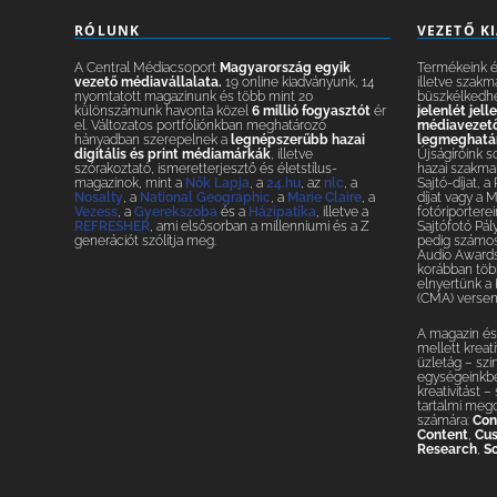
RÓLUNK
VEZETŐ K
A Central Médiacsoport
Magyarország egyik
Termékeink és
vezető médiavállalata.
19 online kiadványunk, 14
illetve szakm
nyomtatott magazinunk és több mint 20
büszkélkedh
különszámunk havonta közel
6 millió fogyasztót
ér
jelenlét jel
el. Változatos portfóliónkban meghatározó
médiavezetők
hányadban szerepelnek a
legnépszerűbb hazai
legmeghatár
digitális és print médiamárkák
, illetve
Újságíróink s
szórakoztató, ismeretterjesztő és életstílus-
hazai szakmai
magazinok, mint a
Nők Lapja
, a
24.hu
, az
nlc
, a
Sajtó-díjat, a
Nosalty
, a
National Geographic
, a
Marie Claire
, a
díjat vagy a 
Vezess
, a
Gyerekszoba
és a
Házipatika
, illetve a
fotóriporterei
REFRESHER
, ami elsősorban a millenniumi és a Z
Sajtófotó Pál
generációt szólítja meg.
pedig számos 
Audio Awards
korábban több
elnyertünk a
(CMA) versen
A magazin és 
mellett krea
üzletág – szi
egységeinkbe
kreativitást 
tartalmi meg
számára:
Con
Content
,
Cus
Research
,
So