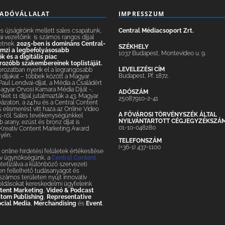
IADÓVÁLLALAT
IMPRESSZUM
 újságíróink mellett sales csapatunk,
Central Médiacsoport Zrt.
ai vezetőink is számos rangos díjjal
etnek.
2025-ben is domináns Central-
SZÉKHELY
lemzi a legbefolyásosabb
1037 Budapest, Montevideo u. 9.
 és a digitális piac
ozóbb szakembereinek toplistáját.
LEVELEZÉSI CÍM
orozatban nyerik el a legrangosabb
Budapest, Pf. 1872.
 díjakat – többek között a Magyar
 Paul Lendvai-díjat, a Média a Családért
Magyar Orvosi Kamara Média Díját -,
ADÓSZÁM
nket 11 díjjal jutalmazták a 43. Magyar
25087910-2-41
yázaton, a 24.hu és a Central Content
elismerést vitt haza az Online Video
A FŐVÁROSI TÖRVÉNYSZÉK ÁLTAL
-ról. Sales tevékenységünkkel
NYILVÁNTARTOTT CÉGJEGYZÉKSZÁ
 arany, ezüst és bronz díjat is
01-10-048280
 Kreatív Content Marketing Award
yén.
TELEFONSZÁM
(+36-1) 437-1100
online hirdetési felületek értékesítése
tív ügynökségünk, a
Central Content
ntetizálva a különböző szervezeti
n fellelhető tudásanyagot és
– számos területen nyújt innovatív
oldásokat kereskedelmi ügyfeleink
tent Marketing
,
Videó & Podcast
tom Publishing
,
Representative
cial Media
,
Merchandising
és
Event
.