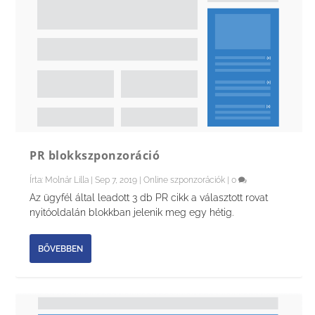
PR blokkszponzoráció
Írta:
Molnár Lilla
|
Sep 7, 2019
|
Online szponzorációk
|
0
Az ügyfél által leadott 3 db PR cikk a választott rovat
nyitóoldalán blokkban jelenik meg egy hétig.
BŐVEBBEN