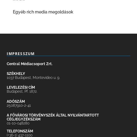
Egyéb rich media megoldások
IMPRESSZUM
Central Médiacsoport Zrt.
SZÉKHELY
1037 Budapest, Montevideo u. 9.
LEVELEZÉSI CÍM
Budapest, Pf. 1872.
ADÓSZÁM
25087910-2-41
A FŐVÁROSI TÖRVÉNYSZÉK ÁLTAL NYILVÁNTARTOTT
CÉGJEGYZÉKSZÁM
01-10-048280
TELEFONSZÁM
(+36-1) 437-1100