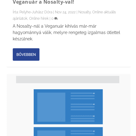
Veganuár a Nosalty-val!
Írta:
Pelyhe-Juhász Dóra
|
Nov 24, 2022
|
Nosalty
,
Online aktuális
ajánlatok
,
Online hírek
|
0
A Nosalty-nál a Veganuár kihívás már-már
hagyománnyá válik, melyre rengeteg izgalmas ötlettel
készülnek.
BŐVEBBEN