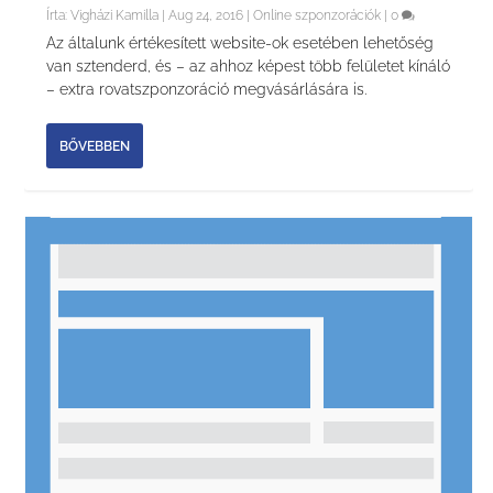
Írta:
Vigházi Kamilla
|
Aug 24, 2016
|
Online szponzorációk
|
0
Az általunk értékesített website-ok esetében lehetőség
van sztenderd, és – az ahhoz képest több felületet kínáló
– extra rovatszponzoráció megvásárlására is.
BŐVEBBEN