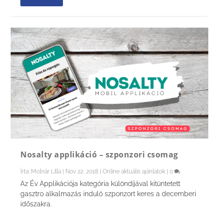
Nosalty applikáció – szponzori csomag
Írta:
Molnár Lilla
|
Nov 22, 2018
|
Online aktuális ajánlatok
|
0
Az Év Applikációja kategória különdíjával kitüntetett
gasztro alkalmazás induló szponzort keres a decemberi
időszakra.