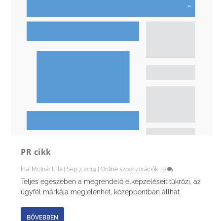
PR cikk
Írta:
Molnár Lilla
|
Sep 7, 2019
|
Online szponzorációk
|
0
Teljes egészében a megrendelő elképzeléseit tükrözi, az
ügyfél márkája megjelenhet, középpontban állhat.
BŐVEBBEN