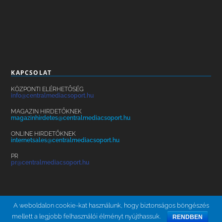
KAPCSOLAT
KÖZPONTI ELÉRHETŐSÉG
info@centralmediacsoport.hu
MAGAZIN HIRDETŐKNEK
magazinhirdetes@centralmediacsoport.hu
ONLINE HIRDETŐKNEK
internetsales@centralmediacsoport.hu
PR
pr@centralmediacsoport.hu
A weboldalon cookie-kat használunk, hogy biztonságos böngészés
mellett a legjobb felhasználói élményt nyújthassuk.
RENDBEN