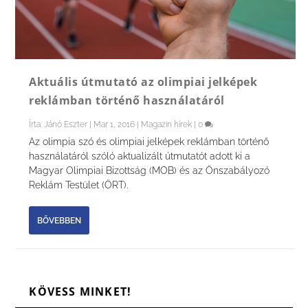
Aktuális útmutató az olimpiai jelképek
reklámban történő használatáról
Írta:
Jánó Eszter
|
Mar 1, 2016
|
Magazin hírek
|
0
Az olimpia szó és olimpiai jelképek reklámban történő
használatáról szóló aktualizált útmutatót adott ki a
Magyar Olimpiai Bizottság (MOB) és az Önszabályozó
Reklám Testület (ÖRT).
BŐVEBBEN
KÖVESS MINKET!