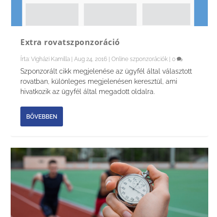
Extra rovatszponzoráció
Írta:
Vigházi Kamilla
|
Aug 24, 2016
|
Online szponzorációk
|
0
Szponzorált cikk megjelenése az ügyfél által választott
rovatban, különleges megjelenésen keresztül, ami
hivatkozik az ügyfél által megadott oldalra.
BŐVEBBEN