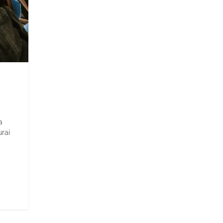
a
urai