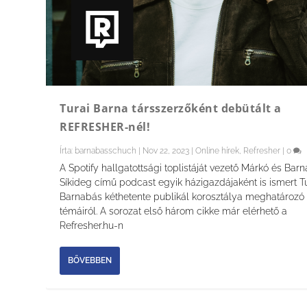
Turai Barna társszerzőként debütált a
REFRESHER-nél!
Írta:
barnabasschuch
|
Nov 22, 2023
|
Online hírek
,
Refresher
|
0
A Spotify hallgatottsági toplistáját vezető Márkó és Barn
Síkideg című podcast egyik házigazdájaként is ismert T
Barnabás kéthetente publikál korosztálya meghatározó
témáiról. A sorozat első három cikke már elérhető a
Refresher.hu-n
BŐVEBBEN