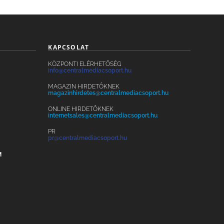
KAPCSOLAT
KÖZPONTI ELÉRHETŐSÉG
info@centralmediacsoport.hu
MAGAZIN HIRDETŐKNEK
magazinhirdetes@centralmediacsoport.hu
ONLINE HIRDETŐKNEK
internetsales@centralmediacsoport.hu
PR
pr@centralmediacsoport.hu
M