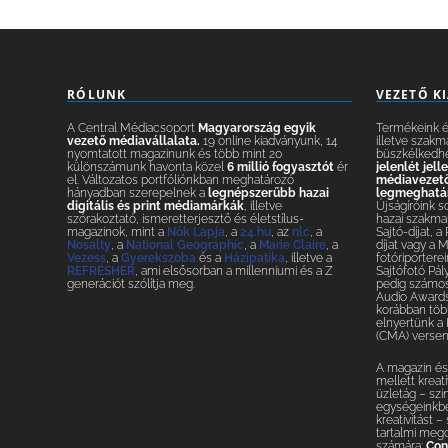
RÓLUNK
VEZETŐ K
A Central Médiacsoport
Magyarország egyik
Termékeink és
vezető médiavállalata.
19 online kiadványunk, 14
illetve szakm
nyomtatott magazinunk és több mint 20
büszkélkedh
különszámunk havonta közel
6 millió fogyasztót
ér
jelenlét jel
el. Változatos portfóliónkban meghatározó
médiavezetők
hányadban szerepelnek a
legnépszerűbb hazai
legmeghatár
digitális és print médiamárkák
, illetve
Újságíróink s
szórakoztató, ismeretterjesztő és életstílus-
hazai szakmai
magazinok, mint a
Nők Lapja
, a
24.hu
, az
nlc
, a
Sajtó-díjat, a
Nosalty
, a
National Geographic
, a
Marie Claire
, a
díjat vagy a 
Vezess
, a
Gyerekszoba
és a
Házipatika
, illetve a
fotóriporterei
REFRESHER
, ami elsősorban a millenniumi és a Z
Sajtófotó Pál
generációt szólítja meg.
pedig számos 
Audio Awards
korábban több
elnyertünk a
(CMA) versen
A magazin és 
mellett krea
üzletág – szi
egységeinkbe
kreativitást 
tartalmi meg
számára:
Con