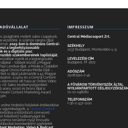
IADÓVÁLLALAT
IMPRESSZUM
 újságíróink mellett sales csapatunk,
Central Médiacsoport Zrt.
ai vezetőink is számos rangos díjjal
etnek.
2025-ben is domináns Central-
SZÉKHELY
lemzi a legbefolyásosabb
1037 Budapest, Montevideo u. 9.
 és a digitális piac
ozóbb szakembereinek toplistáját.
LEVELEZÉSI CÍM
orozatban nyerik el a legrangosabb
Budapest, Pf. 1872.
 díjakat – többek között a Magyar
 Paul Lendvai-díjat, a Média a Családért
Magyar Orvosi Kamara Média Díját -,
ADÓSZÁM
nket 11 díjjal jutalmazták a 43. Magyar
25087910-2-41
yázaton, a 24.hu és a Central Content
elismerést vitt haza az Online Video
A FŐVÁROSI TÖRVÉNYSZÉK ÁLTAL
-ról. Sales tevékenységünkkel
NYILVÁNTARTOTT CÉGJEGYZÉKSZÁ
 arany, ezüst és bronz díjat is
01-10-048280
 Kreatív Content Marketing Award
yén.
TELEFONSZÁM
(+36-1) 437-1100
online hirdetési felületek értékesítése
tív ügynökségünk, a
Central Content
ntetizálva a különböző szervezeti
n fellelhető tudásanyagot és
– számos területen nyújt innovatív
oldásokat kereskedelmi ügyfeleink
tent Marketing
,
Videó & Podcast