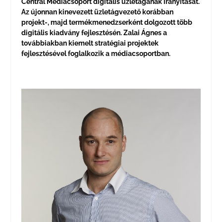
Central Médiacsoport digitális üzletágának irányítását.
Az újonnan kinevezett üzletágvezető korábban
projekt-, majd termékmenedzserként dolgozott több
digitális kiadvány fejlesztésén. Zalai Ágnes a
továbbiakban kiemelt stratégiai projektek
fejlesztésével foglalkozik a médiacsoportban.