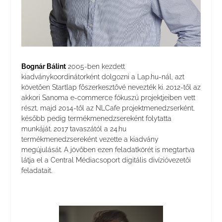
Bognár Bálint
2005-ben kezdett
kiadványkoordinátorként dolgozni a Lap.hu-nál, azt
követően Startlap főszerkesztővé nevezték ki. 2012-től az
akkori Sanoma e-commerce fókuszú projektjeiben vett
részt, majd 2014-től az NLCafe projektmenedzserként,
később pedig termékmenedzsereként folytatta
munkáját. 2017 tavaszától a 24.hu
termékmenedzsereként vezette a kiadvány
megújulását. A jövőben ezen feladatkörét is megtartva
látja el a Central Médiacsoport digitális divízióvezetői
feladatait.