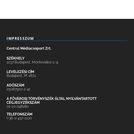
IMPRESSZUM
Central Médiacsoport Zrt.
SZÉKHELY
1037 Budapest, Montevideo u. 9.
LEVELEZÉSI CÍM
Budapest, Pf. 1872.
ADÓSZÁM
25087910-2-41
A FŐVÁROSI TÖRVÉNYSZÉK ÁLTAL NYILVÁNTARTOTT
CÉGJEGYZÉKSZÁM
01-10-048280
TELEFONSZÁM
(+36-1) 437-1100