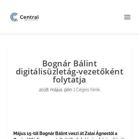
Bognár Bálint
digitálisüzletág-vezetőként
folytatja
2018. május. pén.
|
Céges hírek
Május 15-től Bognár Bálint veszi át Zalai Ágnestől a