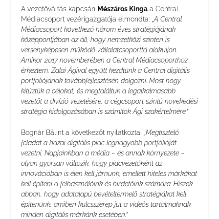
A vezetőváltás kapcsán
Mészáros Kinga
a Central
Médiacsoport vezérigazgatója elmondta: „
A Central
Médiacsoport következő három éves stratégiájának
középpontjában az áll, hogy nemzetközi szinten is
versenyképesen működő vállalatcsoporttá alakuljon.
Amikor 2017 novemberében a Central Médiacsoporthoz
érkeztem, Zalai Ágival együtt kezdtünk a Central digitális
portfoliójának továbbfejlesztésén dolgozni. Most hogy
kitűztük a célokat, és megtaláltuk a legalkalmasabb
vezetőt a divízió vezetésére, a cégcsoport szintű növekedési
stratégia kidolgozásában is számítok Ági szakértelmére.
”
Bognár Bálint a következőt nyilatkozta: „
Megtisztelő
feladat a hazai digitális piac legnagyobb portfólióját
vezetni. Napjainkban a média – és annak környezete –
olyan gyorsan változik, hogy piacvezetőként az
innovációban is élen kell járnunk, emellett hiteles márkákat
kell építeni a felhasználóink és hirdetőink számára. Hiszek
abban, hogy adatalapú bevételtermelő stratégiákat kell
építenünk, amiben kulcsszerep jut a videós tartalmaknak
minden digitális márkánk esetében.
”