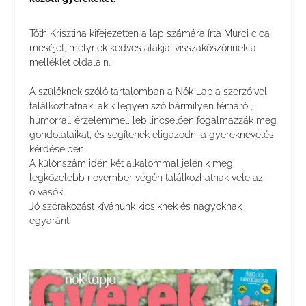
Tóth Krisztina kifejezetten a lap számára írta Murci cica
meséjét, melynek kedves alakjai visszaköszönnek a
melléklet oldalain.
A szülőknek szóló tartalomban a Nők Lapja szerzőivel
találkozhatnak, akik legyen szó bármilyen témáról,
humorral, érzelemmel, lebilincselően fogalmazzák meg
gondolataikat, és segítenek eligazodni a gyereknevelés
kérdéseiben.
A különszám idén két alkalommal jelenik meg,
legközelebb november végén találkozhatnak vele az
olvasók.
Jó szórakozást kívánunk kicsiknek és nagyoknak
egyaránt!