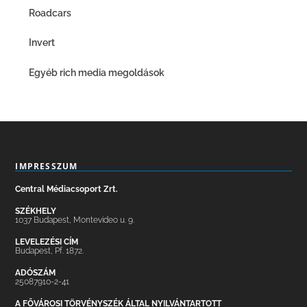
Roadcars
Invert
Egyéb rich media megoldások
IMPRESSZUM
Central Médiacsoport Zrt.
SZÉKHELY
1037 Budapest, Montevideo u. 9.
LEVELEZÉSI CÍM
Budapest, Pf. 1872.
ADÓSZÁM
25087910-2-41
A FŐVÁROSI TÖRVÉNYSZÉK ÁLTAL NYILVÁNTARTOTT