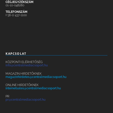
CÉGJEGYZÉKSZÁM
01-10-048280
TELEFONSZÁM
(+36-1) 437-1100
KAPCSOLAT
KÖZPONTI ELÉRHETŐSÉG
info@centralmediacsoport.hu
MAGAZIN HIRDETŐKNEK
magazinhirdetes@centralmediacsoport.hu
ONLINE HIRDETŐKNEK
internetsales@centralmediacsoport.hu
PR
pr@centralmediacsoport.hu