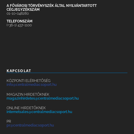
A FŐVÁROSI TÖRVÉNYSZÉK ÁLTAL NYILVÁNTARTOTT
CÉGJEGYZÉKSZÁM
01-10-048280
TELEFONSZÁM
(+36-1) 437-1100
KAPCSOLAT
KÖZPONTI ELÉRHETŐSÉG
info@centralmediacsoport.hu
MAGAZIN HIRDETŐKNEK
magazinhirdetes@centralmediacsoport.hu
ONLINE HIRDETŐKNEK
internetsales@centralmediacsoport.hu
PR
pr@centralmediacsoport.hu