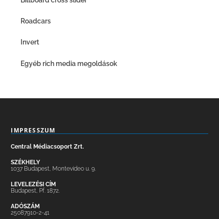
Roadcars
Invert
Egyéb rich media megoldások
IMPRESSZUM
Central Médiacsoport Zrt.
SZÉKHELY
1037 Budapest, Montevideo u. 9.
LEVELEZÉSI CÍM
Budapest, Pf. 1872.
ADÓSZÁM
25087910-2-41