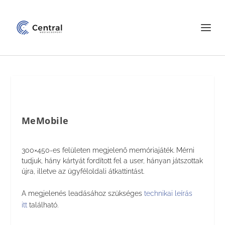
MeMobile
300×450-es felületen megjelenő memóriajáték. Mérni
tudjuk, hány kártyát fordított fel a user, hányan játszottak
újra, illetve az ügyféloldali átkattintást.
A megjelenés leadásához szükséges
technikai leírás
itt
található.