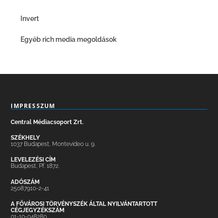
Invert
Egyéb rich media megoldások
IMPRESSZUM
Central Médiacsoport Zrt.
SZÉKHELY
1037 Budapest, Montevideo u. 9.
LEVELEZÉSI CÍM
Budapest, Pf. 1872.
ADÓSZÁM
25087910-2-41
A FŐVÁROSI TÖRVÉNYSZÉK ÁLTAL NYILVÁNTARTOTT
CÉGJEGYZÉKSZÁM
01-10-048280