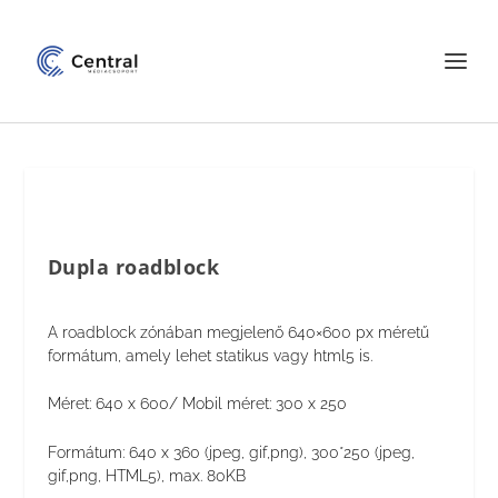
Dupla roadblock
A roadblock zónában megjelenő 640×600 px méretű
formátum, amely lehet statikus vagy html5 is.
Méret: 640 x 600/ Mobil méret: 300 x 250
Formátum: 640 x 360 (jpeg, gif,png), 300*250 (jpeg,
gif,png, HTML5), max. 80KB