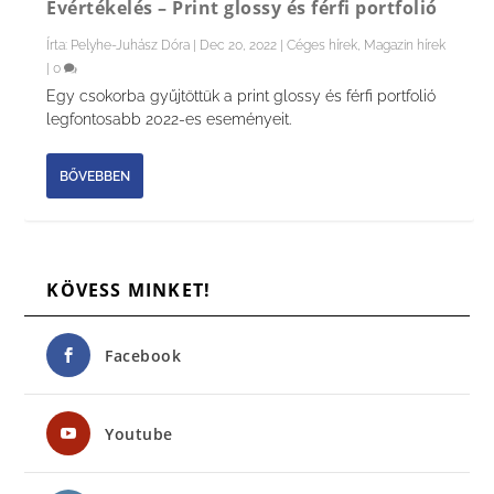
Évértékelés – Print glossy és férfi portfolió
Írta:
Pelyhe-Juhász Dóra
|
Dec 20, 2022
|
Céges hírek
,
Magazin hírek
|
0
Egy csokorba gyűjtöttük a print glossy és férfi portfolió
legfontosabb 2022-es eseményeit.
BŐVEBBEN
KÖVESS MINKET!
Facebook
Youtube