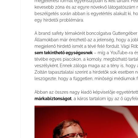
megjelenési formát egyensúlyban is kell tartani. Fe
kevesebb zóna és az egyre növekvő látogatószám mi
beszélgetés során abban is egyetértés alakult ki, 
egy hirdetői problémára.
A brand safety témakörét boncolgatva Guttengéber
Államokban már érezhető az a jelenség, hogy a jobb
megjelenő hirdető ismét a tévé felé fordult. Vági Ró
sem tekinthető egységesnek
– míg a YouTube-ra és
tévébe egyes piacokon, a komoly, megbízható tarta
veszélyként. Ennek záloga maga az a tény is, hogy 
Zoltán tapasztalatai szerint a hirdetők sok esetben 
leszögezte, hogy a független, minőségi médiumok f
Abban az összes nagy kiadó képviselője egyetértett,
márkabiztonságot
, a káros tartalom így az ő ügyfe