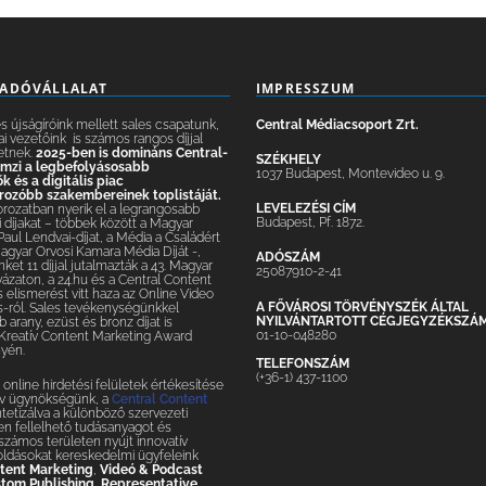
IADÓVÁLLALAT
IMPRESSZUM
 újságíróink mellett sales csapatunk,
Central Médiacsoport Zrt.
ai vezetőink is számos rangos díjjal
etnek.
2025-ben is domináns Central-
SZÉKHELY
lemzi a legbefolyásosabb
1037 Budapest, Montevideo u. 9.
 és a digitális piac
ozóbb szakembereinek toplistáját.
LEVELEZÉSI CÍM
orozatban nyerik el a legrangosabb
Budapest, Pf. 1872.
 díjakat – többek között a Magyar
 Paul Lendvai-díjat, a Média a Családért
Magyar Orvosi Kamara Média Díját -,
ADÓSZÁM
nket 11 díjjal jutalmazták a 43. Magyar
25087910-2-41
yázaton, a 24.hu és a Central Content
elismerést vitt haza az Online Video
A FŐVÁROSI TÖRVÉNYSZÉK ÁLTAL
-ról. Sales tevékenységünkkel
NYILVÁNTARTOTT CÉGJEGYZÉKSZÁ
 arany, ezüst és bronz díjat is
01-10-048280
 Kreatív Content Marketing Award
yén.
TELEFONSZÁM
(+36-1) 437-1100
online hirdetési felületek értékesítése
tív ügynökségünk, a
Central Content
ntetizálva a különböző szervezeti
n fellelhető tudásanyagot és
– számos területen nyújt innovatív
oldásokat kereskedelmi ügyfeleink
tent Marketing
,
Videó & Podcast
tom Publishing
,
Representative