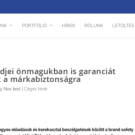
INK
PORTFÓLIÓ
HÍREK
RÓLUNK
LETÖLTÉS
djei önmagukban is garanciát
k a márkabiztonságra
9. Nov. ked.
|
Céges hírek
z egyes előadások és kerekasztal beszélgetések között a brand safety