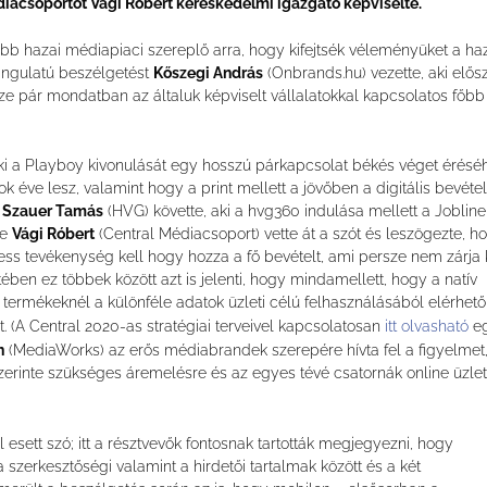
diacsoportot Vági Róbert kereskedelmi igazgató képviselte.
b hazai médiapiaci szereplő arra, hogy kifejtsék véleményüket a ha
angulatú beszélgetést
Kőszegi András
(Onbrands.hu) vezette, aki elős
sze pár mondatban az általuk képviselt vállalatokkal kapcsolatos főbb
i a Playboy kivonulását egy hosszú párkapcsolat békés véget érésé
 éve lesz, valamint hogy a print mellett a jövőben a digitális bevéte
t
Szauer Tamás
(HVG) követte, aki a hvg360 indulása mellett a Jobline
le
Vági Róbert
(Central Médiacsoport) vette át a szót és leszögezte, h
s tevékenység kell hogy hozza a fő bevételt, ami persze nem zárja 
tében ez többek között azt is jelenti, hogy mindamellett, hogy a natív
termékeknél a különféle adatok üzleti célú felhasználásából elérhető
. (A Central 2020-as stratégiai terveivel kapcsolatosan
itt olvasható
e
n
(MediaWorks) az erős médiabrandek szerepére hívta fel a figyelmet
zerinte szükséges áremelésre és az egyes tévé csatornák online üzlet
 esett szó; itt a résztvevők fontosnak tartották megjegyezni, hogy
zerkesztőségi valamint a hirdetői tartalmak között és a két