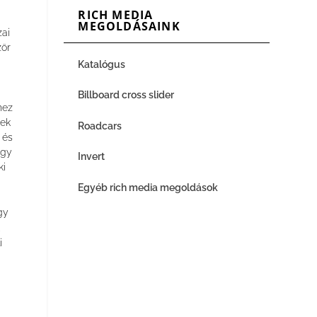
RICH MEDIA
MEGOLDÁSAINK
zai
zör
Katalógus
Billboard cross slider
hez
lek
Roadcars
 és
ogy
Invert
ki
Egyéb rich media megoldások
gy
,
i