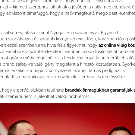
lmerült a beszélgetés során az is, hogy mobilon – elsősorban a
att – kiemelt szerephez juthatnak a jövőben a natív megjelenések, é
hogy az viszont témafüggő, hogy a natív megfelelő megoldást jelenthe
 Csaba meglátása szerint Nyugat-Európában és az Egyesült
an szabályozott és zártabb környezet miatt több, korábban főleg onl
bert ezzel szemben arra hívta fel a figyelmet, hogy
az online világ köz
 a Facebookra szánt költésekből valóban csoportosítottak át büdzsét
lmat gyártó médiacégeknél ez a tendencia egyáltalán merül fel való
a brand safety-re való igény megjelent a hirdetői köztudatban. Györk
nem is érzékelik a negatív környezetet, Szauer Tamás pedig azt is
enntartása maguknak a reklámozóknak is érdeke és felelőssége.
 hogy a portfóliójukban található
brandek önmagukban garantálják 
leik számára nem is jelenthet valódi problémát.