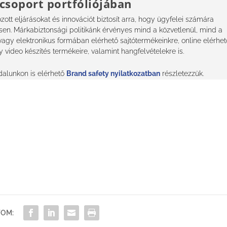
csoport portfóliójában
ott eljárásokat és innovációt biztosít arra, hogy ügyfelei számára
tsen. Márkabiztonsági politikánk érvényes mind a közvetlenül, mind a
gy elektronikus formában elérhető sajtótermékeinkre, online elérhet
y video készítés termékeire, valamint hangfelvételekre is.
dalunkon is elérhető
Brand safety nyilatkozatban
részletezzük.
OM: