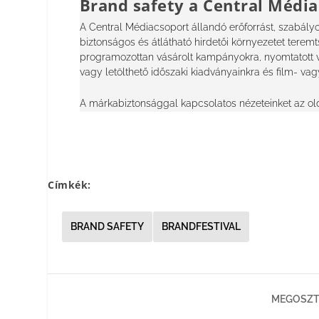
Brand safety a Central Média
A Central Médiacsoport állandó erőforrást, szabályoz
biztonságos és átlátható hirdetői környezetet terem
programozottan vásárolt kampányokra, nyomtatott va
vagy letölthető időszaki kiadványainkra és film- vag
A márkabiztonsággal kapcsolatos nézeteinket az ol
Címkék:
BRAND SAFETY
BRANDFESTIVAL
MEGOSZT