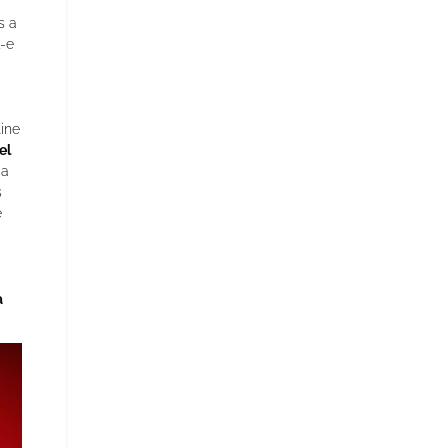
s a
t-e
ine
el
 a
s
e
a