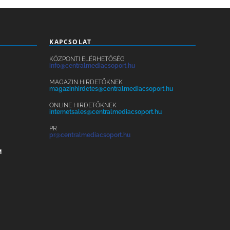
KAPCSOLAT
KÖZPONTI ELÉRHETŐSÉG
info@centralmediacsoport.hu
MAGAZIN HIRDETŐKNEK
magazinhirdetes@centralmediacsoport.hu
ONLINE HIRDETŐKNEK
internetsales@centralmediacsoport.hu
PR
pr@centralmediacsoport.hu
M