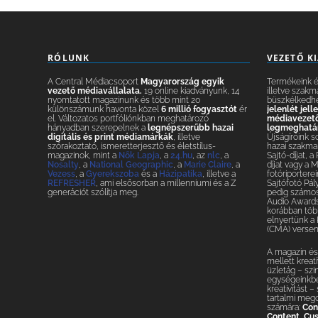
RÓLUNK
VEZETŐ K
A Central Médiacsoport
Magyarország egyik
Termékeink és
vezető médiavállalata.
19 online kiadványunk, 14
illetve szakm
nyomtatott magazinunk és több mint 20
büszkélkedh
különszámunk havonta közel
6 millió fogyasztót
ér
jelenlét jel
el. Változatos portfóliónkban meghatározó
médiavezetők
hányadban szerepelnek a
legnépszerűbb hazai
legmeghatár
digitális és print médiamárkák
, illetve
Újságíróink s
szórakoztató, ismeretterjesztő és életstílus-
hazai szakmai
magazinok, mint a
Nők Lapja
, a
24.hu
, az
nlc
, a
Sajtó-díjat, a
Nosalty
, a
National Geographic
, a
Marie Claire
, a
díjat vagy a 
Vezess
, a
Gyerekszoba
és a
Házipatika
, illetve a
fotóriporterei
REFRESHER
, ami elsősorban a millenniumi és a Z
Sajtófotó Pál
generációt szólítja meg.
pedig számos 
Audio Awards
korábban több
elnyertünk a
(CMA) versen
A magazin és 
mellett krea
üzletág – szi
egységeinkbe
kreativitást 
tartalmi meg
számára:
Con
Content
,
Cus