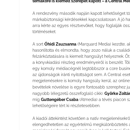
témaköre is kiemelt szerepet kapott – a Central Mé
A rendezvény második napján kapott lehetőséget töb
márkabiztonsági kérdésekkel kapcsolatosan. A jó h
arra kérte az egyes résztvevőket, hogy foglalják ös
történéseket.
A sort
Óhidi Zsuzsanna
(Marquard Media) kezdte, ak
hasonlította és elmondta, hogy 2020 náluk a családok
felzárkóztatására is kiemelt hangsúlyt helyeznek. Ő
a könyvkiadási részleg eredményeiről is beszélt. Tő
egy komoly médiacégnél legtöbbször a core busines
az újdonságok iránti nyitottságot sem. A Central ese
megjelenésekre is komoly hangsúly kerül, az online 
bevételek növelése is egyre fontosabb szerephez jut
nagyobb lélegzetű összefoglaló cikk).
Györke Zoltá
míg
Guttengéber Csaba
(Atmedia) a tévés piacon s
lehetőségeire tért ki részletesebben.
A kiadói áttekintést követően a natív megjelenésekről
elengedhetetlen az egyértelmű megkülönböztetés a s