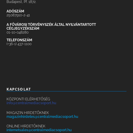
Budapest, Pf. 1872.
ADÓSZÁM
25087910-2-41
A FŐVÁROSI TÖRVÉNYSZÉK ÁLTAL NYILVÁNTARTOTT
CÉGJEGYZÉKSZÁM
01-10-048280
TELEFONSZÁM
(+36-1) 437-1100
KAPCSOLAT
KÖZPONTI ELÉRHETŐSÉG
info@centralmediacsoport.hu
MAGAZIN HIRDETŐKNEK
magazinhirdetes@centralmediacsoport.hu
ONLINE HIRDETŐKNEK
internetsales@centralmediacsoport.hu