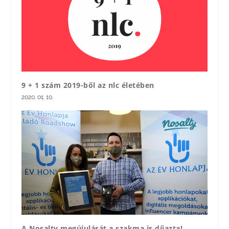
9 + 1 szám 2019-ből az nlc életében
2020. 01. 10.
A Nosalty megújulását a szakma is díjazta!