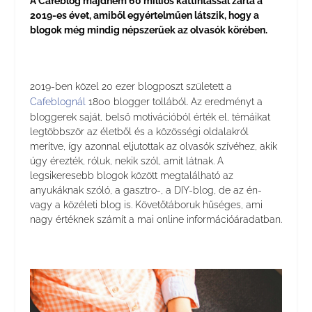
A Cafeblog majdnem 60 milliós kattintással zárta a
2019-es évet, amiből egyértelműen látszik, hogy a
blogok még mindig népszerűek az olvasók körében.
2019-ben közel 20 ezer blogposzt született a
Cafeblognál
1800 blogger tollából. Az eredményt a
bloggerek saját, belső motivációból érték el, témáikat
legtöbbször az életből és a közösségi oldalakról
merítve, így azonnal eljutottak az olvasók szívéhez, akik
úgy érezték, róluk, nekik szól, amit látnak. A
legsikeresebb blogok között megtalálható az
anyukáknak szóló, a gasztro-, a DIY-blog, de az én-
vagy a közéleti blog is. Követőtáboruk hűséges, ami
nagy értéknek számít a mai online információáradatban.