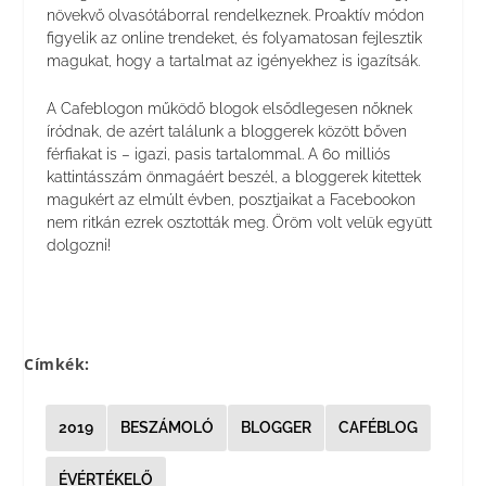
növekvő olvasótáborral rendelkeznek. Proaktív módon
figyelik az online trendeket, és folyamatosan fejlesztik
magukat, hogy a tartalmat az igényekhez is igazítsák.
A Cafeblogon működő blogok elsődlegesen nőknek
íródnak, de azért találunk a bloggerek között bőven
férfiakat is – igazi, pasis tartalommal. A 60 milliós
kattintásszám önmagáért beszél, a bloggerek kitettek
magukért az elmúlt évben, posztjaikat a Facebookon
nem ritkán ezrek osztották meg. Öröm volt velük együtt
dolgozni!
Címkék:
2019
BESZÁMOLÓ
BLOGGER
CAFÉBLOG
ÉVÉRTÉKELŐ