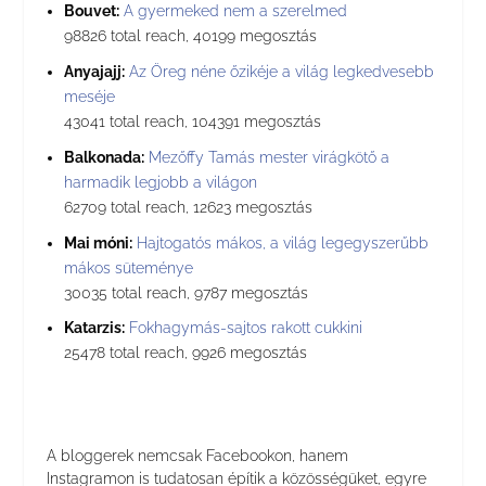
Bouvet:
A gyermeked nem a szerelmed
98826 total reach, 40199 megosztás
Anyajajj:
Az Öreg néne őzikéje a világ legkedvesebb
meséje
43041 total reach, 104391 megosztás
Balkonada:
Mezőffy Tamás mester virágkötő a
harmadik legjobb a világon
62709 total reach, 12623 megosztás
Mai móni:
Hajtogatós mákos, a világ legegyszerűbb
mákos süteménye
30035 total reach, 9787 megosztás
Katarzis:
Fokhagymás-sajtos rakott cukkini
25478 total reach, 9926 megosztás
A bloggerek nemcsak Facebookon, hanem
Instagramon is tudatosan építik a közösségüket, egyre