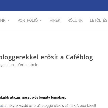
INK
PORTFÓLIÓ
HÍREK
RÓLUNK
LETÖLTÉS
 bloggerekkel erősít a Caféblog
9. Jul. sze.
|
Online hírek
ginkább utazás, gasztro és beauty témában.
át
, amelyre kezdő és profi bloggereket is várnak. A beérkezett