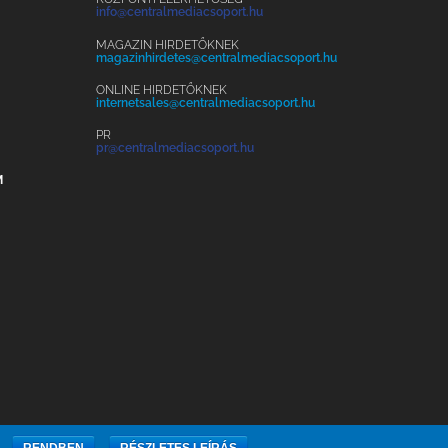
info@centralmediacsoport.hu
MAGAZIN HIRDETŐKNEK
magazinhirdetes@centralmediacsoport.hu
ONLINE HIRDETŐKNEK
internetsales@centralmediacsoport.hu
PR
pr@centralmediacsoport.hu
M
.