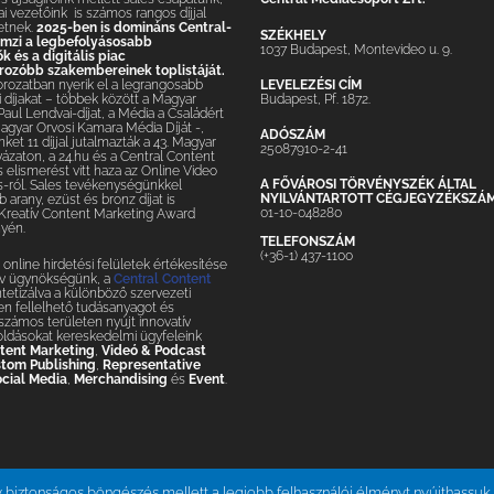
ai vezetőink is számos rangos díjjal
etnek.
2025-ben is domináns Central-
SZÉKHELY
lemzi a legbefolyásosabb
1037 Budapest, Montevideo u. 9.
 és a digitális piac
ozóbb szakembereinek toplistáját.
LEVELEZÉSI CÍM
orozatban nyerik el a legrangosabb
Budapest, Pf. 1872.
 díjakat – többek között a Magyar
 Paul Lendvai-díjat, a Média a Családért
Magyar Orvosi Kamara Média Díját -,
ADÓSZÁM
nket 11 díjjal jutalmazták a 43. Magyar
25087910-2-41
yázaton, a 24.hu és a Central Content
elismerést vitt haza az Online Video
A FŐVÁROSI TÖRVÉNYSZÉK ÁLTAL
-ról. Sales tevékenységünkkel
NYILVÁNTARTOTT CÉGJEGYZÉKSZÁ
 arany, ezüst és bronz díjat is
01-10-048280
 Kreatív Content Marketing Award
yén.
TELEFONSZÁM
(+36-1) 437-1100
online hirdetési felületek értékesítése
tív ügynökségünk, a
Central Content
ntetizálva a különböző szervezeti
n fellelhető tudásanyagot és
– számos területen nyújt innovatív
oldásokat kereskedelmi ügyfeleink
tent Marketing
,
Videó & Podcast
tom Publishing
,
Representative
cial Media
,
Merchandising
és
Event
.
 biztonságos böngészés mellett a legjobb felhasználói élményt nyújthassuk