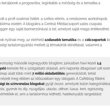
k kerüljenek a programba, leginkább a minőség és a tematika a
tt a profi szakmai háttér, a széles elérés, a rendszeres workshopok,
obléma esetén. A blogokra a Central Médiacsoport sales csapata
gger egy saját bannerzónával is bír, amelyet saját maga értékesíthet.
égek nyílnak meg, az elérhető
szélesebb tematika
és a
célcsoportok
kö
égi tartalomgyártás mellett új témakörök elindítását, valamint a
rország második legnagyobb blogtere; júniusban havi közel
1,5
gató
kereste fel a szolgáltató oldalait, ami naponta átlagosan 126 eze
hónap alatt több mint
7 millió oldalletöltés
generálódott, tehát
t nézett meg ebben az időszakban egy látogató. A Caféblog főként
égi és színvonalas blogokat
gyűjt össze, amelyek külön kategóriákb
ás, gyerek és diy, nyugdíjas, utazás, otthon, luxus, kert, egészség,
érhetőek el, ami a tartalomhoz köthető, hatékonyabb targetálást