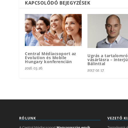
KAPCSOLÓDÓ BEJEGYZÉSEK
Central Médiacsoport az
Ugrás a tartalomró
Evolution és Mobile
vásárlásra – interj
Hungary konferencián
Bálinttal
2016. 03. 26.
2017. 02. 17.
RÓLUNK
VEZETŐ K
A Central Médiacsoport
Magyarország egyik
Termékeink és