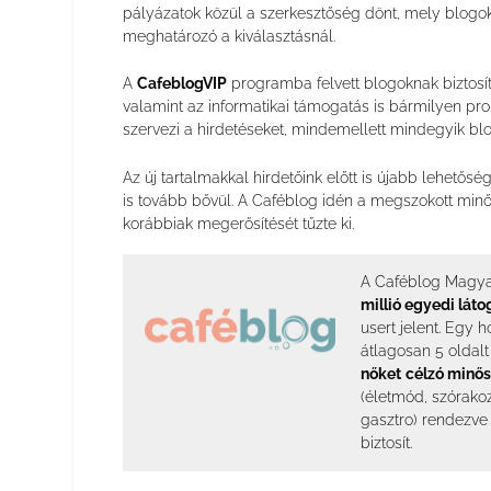
pályázatok közül a szerkesztőség dönt, mely blogo
meghatározó a kiválasztásnál.
A
CafeblogVIP
programba felvett blogoknak biztosíto
valamint az informatikai támogatás is bármilyen pr
szervezi a hirdetéseket, mindemellett mindegyik blo
Az új tartalmakkal hirdetőink előtt is újabb lehetős
is tovább bővül. A Caféblog idén a megszokott minős
korábbiak megerősítését tűzte ki.
A Caféblog Magya
millió egyedi láto
usert jelent. Egy 
átlagosan 5 oldal
nőket
célzó minős
(életmód, szórakoz
gasztro) rendezve 
biztosít.