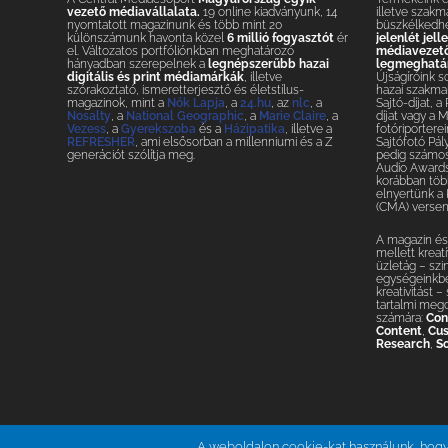
vezető médiavállalata.
19 online kiadványunk, 14
illetve szakm
nyomtatott magazinunk és több mint 20
büszkélkedh
különszámunk havonta közel
6 millió fogyasztót
ér
jelenlét jel
el. Változatos portfóliónkban meghatározó
médiavezetők
hányadban szerepelnek a
legnépszerűbb hazai
legmeghatár
digitális és print médiamárkák
, illetve
Újságíróink s
szórakoztató, ismeretterjesztő és életstílus-
hazai szakmai
magazinok, mint a
Nők Lapja
, a
24.hu
, az
nlc
, a
Sajtó-díjat, a
Nosalty
, a
National Geographic
, a
Marie Claire
, a
díjat vagy a 
Vezess
, a
Gyerekszoba
és a
Házipatika
, illetve a
fotóriporterei
REFRESHER
, ami elsősorban a millenniumi és a Z
Sajtófotó Pál
generációt szólítja meg.
pedig számos 
Audio Awards
korábban több
elnyertünk a
(CMA) versen
A magazin és 
mellett krea
üzletág – szi
egységeinkbe
kreativitást 
tartalmi meg
számára:
Con
Content
,
Cus
Research
,
So
A weboldalon cookie-kat használunk, hogy