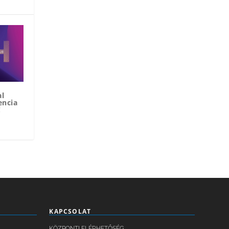
al
encia
!
KAPCSOLAT
KÖZPONTI ELÉRHETŐSÉG