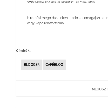
forrás: Gemius-DKT 2019/06 (belföldi 15+, pc, mobil, tablet)
Hirdetési megoldásainkért, akciós csomagajánlatain
vagy kapcsolattartódnál.
Címkék:
BLOGGER
CAFÉBLOG
MEGOSZT