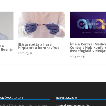
Íme a Central Medic
Elárasztotta a hazai
l a
Content Hub konfer
hírpiacot a koronavírus
ú Bognár
összefoglaló videója
2020. 03. 12.
2023. 04. 05.
IADÓVÁLLALAT
IMPRESSZUM
 újságíróink mellett sales csapatunk,
Central Médiacsoport Zrt.