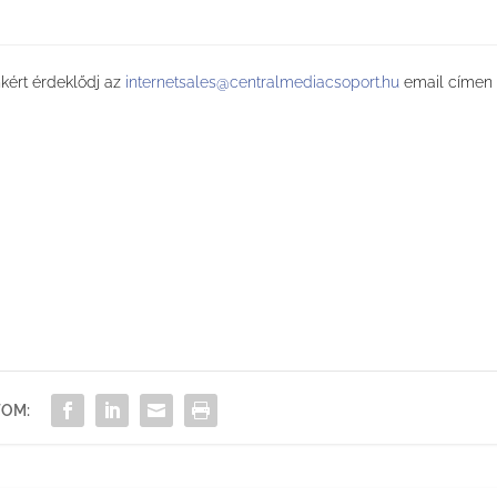
kért érdeklődj az
internetsales@centralmediacsoport.hu
email címen
OM: