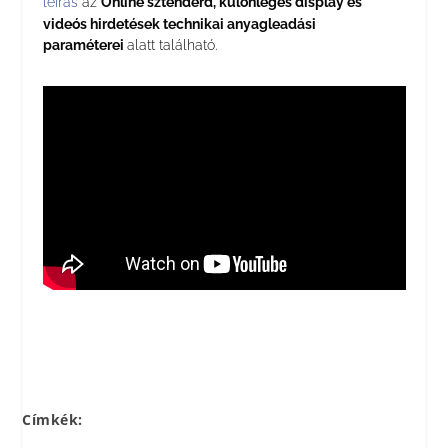
leírás
az
Online sztenderd, különleges display és
videós hirdetések technikai anyagleadási
paraméterei
alatt található.
Címkék: