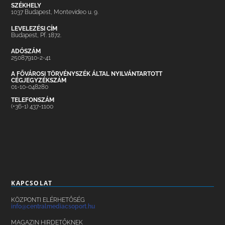
SZÉKHELY
1037 Budapest, Montevideo u. 9.
LEVELEZÉSI CÍM
Budapest, Pf. 1872.
ADÓSZÁM
25087910-2-41
A FŐVÁROSI TÖRVÉNYSZÉK ÁLTAL NYILVÁNTARTOTT
CÉGJEGYZÉKSZÁM
01-10-048280
TELEFONSZÁM
(+36-1) 437-1100
KAPCSOLAT
KÖZPONTI ELÉRHETŐSÉG
info@centralmediacsoport.hu
MAGAZIN HIRDETŐKNEK