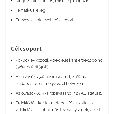
Megbízható hírforrás, minőségi magazin
Tematikus jelleg
Értékes, elkötelezett célcsoport
Célcsoport
40–60+ év közötti, vidéki élet iránt érdeklődő nő
(52%) és férfi (48%)
Az olvasók 75%-a városban él, 40%-uk
Budapesten és megyeszékhelyeken
Az olvasók 61 %-a főbevásárló, 31% AB státuszú
Érdeklődési kör tekintetében fókuszáltak a
vidéki tájak, szabadidős tevékenységek, a kert,