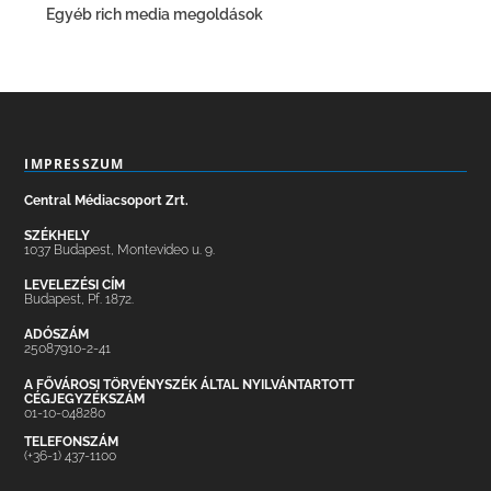
Egyéb rich media megoldások
IMPRESSZUM
Central Médiacsoport Zrt.
SZÉKHELY
1037 Budapest, Montevideo u. 9.
LEVELEZÉSI CÍM
Budapest, Pf. 1872.
ADÓSZÁM
25087910-2-41
A FŐVÁROSI TÖRVÉNYSZÉK ÁLTAL NYILVÁNTARTOTT
CÉGJEGYZÉKSZÁM
01-10-048280
TELEFONSZÁM
(+36-1) 437-1100