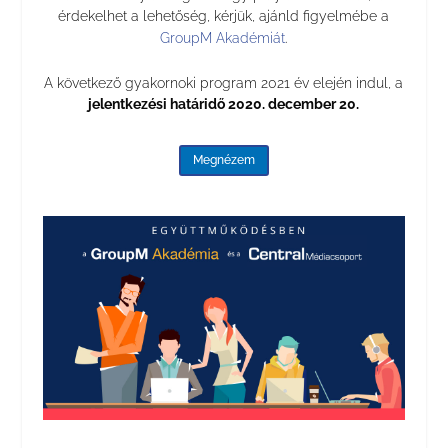
érdekelhet a lehetőség, kérjük, ajánld figyelmébe a
GroupM Akadémiát
.
A következő gyakornoki program 2021 év elején indul, a
jelentkezési határidő 2020. december 20.
Megnézem