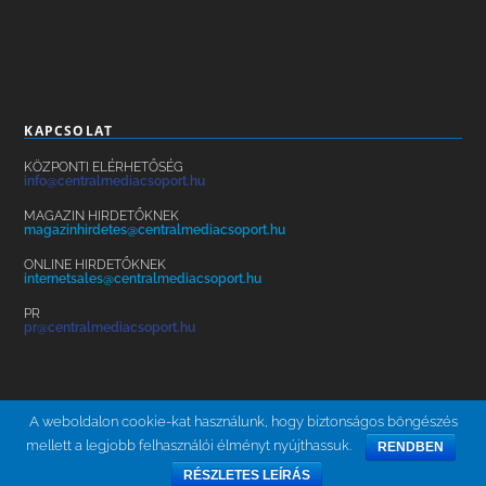
KAPCSOLAT
KÖZPONTI ELÉRHETŐSÉG
info@centralmediacsoport.hu
MAGAZIN HIRDETŐKNEK
magazinhirdetes@centralmediacsoport.hu
ONLINE HIRDETŐKNEK
internetsales@centralmediacsoport.hu
PR
pr@centralmediacsoport.hu
A weboldalon cookie-kat használunk, hogy biztonságos böngészés
mellett a legjobb felhasználói élményt nyújthassuk.
RENDBEN
ÁSZF
ADATKEZELÉS
KARRIER
HÍRLEVÉL
BRAND SAFETY
RÉSZLETES LEÍRÁS