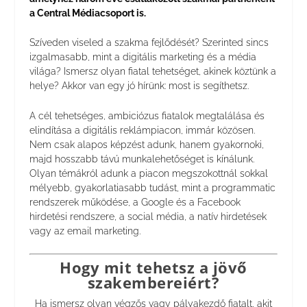
a Central Médiacsoport is.
Szíveden viseled a szakma fejlődését? Szerinted sincs
izgalmasabb, mint a digitális marketing és a média
világa? Ismersz olyan fiatal tehetséget, akinek köztünk a
helye? Akkor van egy jó hírünk: most is segíthetsz.
A cél tehetséges, ambiciózus fiatalok megtalálása és
elindítása a digitális reklámpiacon, immár közösen.
Nem csak alapos képzést adunk, hanem gyakornoki,
majd hosszabb távú munkalehetőséget is kínálunk.
Olyan témákról adunk a piacon megszokottnál sokkal
mélyebb, gyakorlatiasabb tudást, mint a programmatic
rendszerek működése, a Google és a Facebook
hirdetési rendszere, a social média, a natív hirdetések
vagy az email marketing.
Hogy mit tehetsz a jövő
szakembereiért?
Ha ismersz olyan végzős vagy pályakezdő fiatalt, akit