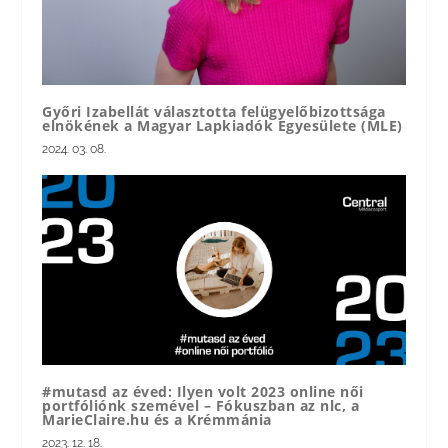
Győri Izabellát választotta felügyelőbizottsága
elnökének a Magyar Lapkiadók Egyesülete (MLE)
2024. 03. 08.
#mutasd az éved: Ilyen volt 2023 online női
portfóliónk szemével – Fókuszban az nlc, a
MarieClaire.hu és a Krémmánia
2023. 12. 18.