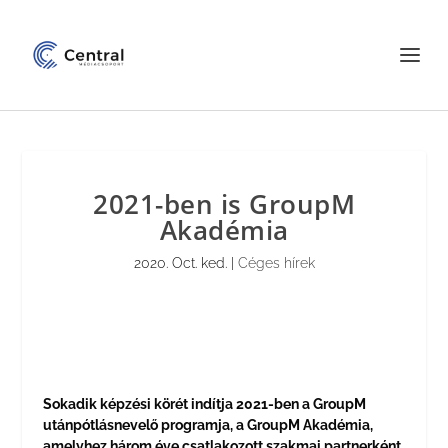
2021-ben is GroupM
Akadémia
2020. Oct. ked.
|
Céges hírek
Sokadik képzési körét indítja 2021-ben a GroupM
utánpótlásnevelő programja, a GroupM Akadémia,
amelyhez három éve csatlakozott szakmai partnerként