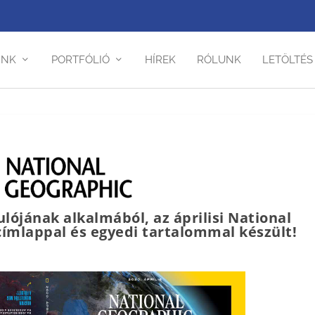
INK
PORTFÓLIÓ
HÍREK
RÓLUNK
LETÖLTÉS
lójának alkalmából, az áprilisi National
ímlappal és egyedi tartalommal készült!