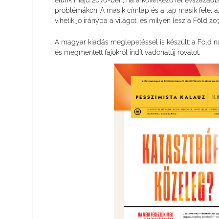
élünk majd 2070-ben, ha a következő fél évszázadb
problémákon. A másik címlap és a lap másik fele, a
vihetik jó irányba a világot, és milyen lesz a Föld 2
A magyar kiadás meglepetéssel is készült: a Föld nap
és megmentett fajokról indít vadonatúj rovatot.