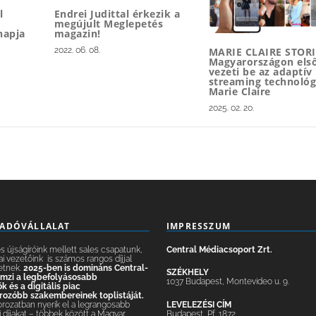
l
Endrei Judittal érkezik a
megújult Meglepetés
napja
magazin!
2022. 06. 08.
MARIE CLAIRE STORI
Magyarországon els
vezeti be az adaptív
streaming technológ
Marie Claire
2025. 02. 20.
IADÓVÁLLALAT
IMPRESSZUM
 újságíróink mellett sales csapatunk,
Central Médiacsoport Zrt.
ai vezetőink is számos rangos díjjal
etnek.
2025-ben is domináns Central-
SZÉKHELY
lemzi a legbefolyásosabb
1037 Budapest, Montevideo u. 9.
 és a digitális piac
ozóbb szakembereinek toplistáját.
LEVELEZÉSI CÍM
orozatban nyerik el a legrangosabb
Budapest, Pf. 1872.
 díjakat – többek között a Magyar