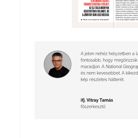
A jelen nehéz helyzetben a l
fontosabb, hogy megőrizzük 
maradjon. A
National Geogra
és nem kevesebbet. A kikezdhe
kép részletes hátterét.
ifj. Vitray Tamás
főszerkesztő