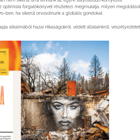
an nem sikerül úrrá lennünk az egyre súlyosbodó környezeti
z optimista forgatókönyvet részletezi: megmutatja, milyen megoldáso
070-ben, ha sikerül orvosolnunk a globális gondokat.
ja alkalmából hazai ritkaságokról, védett állatainkról, veszélyeztetet