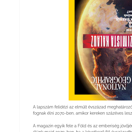
A lapszám felidézi az elmúlt évszázad meghatározó
fognak élni 2070-ben, amikor kereken százéves lesz
A magazin egyik fele a Föld és az emberiség jövőjén