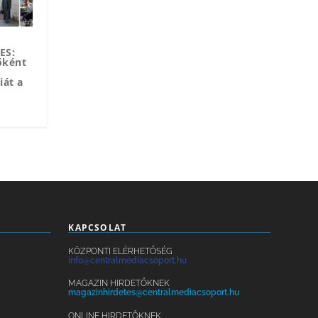
ES:
őként
iát a
KAPCSOLAT
KÖZPONTI ELÉRHETŐSÉG
info@centralmediacsoport.hu
MAGAZIN HIRDETŐKNEK
magazinhirdetes@centralmediacsoport.hu
ONLINE HIRDETŐKNEK