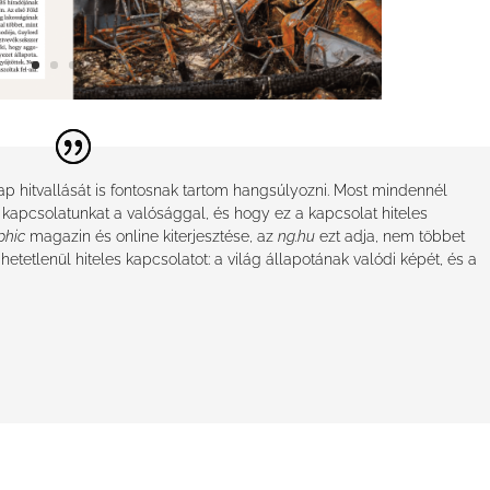
ap hitvallását is fontosnak tartom hangsúlyozni. Most mindennél
kapcsolatunkat a valósággal, és hogy ez a kapcsolat hiteles
phic
magazin és online kiterjesztése, az
ng.hu
ezt adja, nem többet
tetlenül hiteles kapcsolatot: a világ állapotának valódi képét, és a