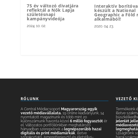
75 év változó divatjára
Interaktív borítóva
reflektál a Nők Lapja
készült a National
születésnapi
Geographic a Föld 
kampányvideója
alkalmából!
2024. 10. 02.
2020. 04. 23.
RÓLUNK
VEZETŐ K
A Central Médiacsoport
Magyarország egyik
Termékeink és
vezető médiavállalata.
19 online kiadványunk, 14
illetve szakm
nyomtatott magazinunk és több mint 20
büszkélkedh
különszámunk havonta közel
6 millió fogyasztót
ér
jelenlét jel
el. Változatos portfóliónkban meghatározó
médiavezetők
hányadban szerepelnek a
legnépszerűbb hazai
legmeghatár
digitális és print médiamárkák
, illetve
Újságíróink s
szórakoztató, ismeretterjesztő és életstílus-
hazai szakmai