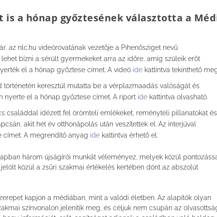
 is a hónap győztesének választotta a
Méd
ár, az
nlc.hu
videórovatának vezetője a
Pihenősziget
nevű
ehet bízni a sérült gyermekeket arra az időre, amíg szüleik erőt
nyerték el a hónap győztese címet. A videó
ide
kattintva tekinthető meg
ád történetén keresztül mutatta be a vérplazmaadás valóságát és
nyerte el a hónap győztese címet. A riport
ide
kattintva olvasható.
cs családdal idézett fel örömteli emlékeket, reményteli pillanatokat és
pcsán, akit hét év otthonápolás után veszítettek el. Az interjúval
e címet. A megrendítő anyag
ide
kattintva érhető el.
ónapban három újságírói munkát véleményez, melyek közül pontozáss
2 jelölt közül a zsűri szakmai értékelés kertében dönt az abszolút
zerepet kapjon a médiában, mint a valódi életben. Az alapítók olyan
kmai színvonalon jelenítik meg, és céljuk nem csupán az olvasottsá