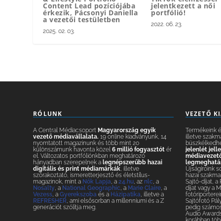
Content Lead pozíciójába
jelentkezett a női
érkezik, Pácsonyi Daniella
portfólió!
a vezetői testületben
2022. 06. 23.
2025. 02. 03.
RÓLUNK
VEZETŐ K
A Central Médiacsoport
Magyarország egyik
Termékeink és
vezető médiavállalata.
19 online kiadványunk, 14
illetve szakm
nyomtatott magazinunk és több mint 20
büszkélkedh
különszámunk havonta közel
6 millió fogyasztót
ér
jelenlét jel
el. Változatos portfóliónkban meghatározó
médiavezetők
hányadban szerepelnek a
legnépszerűbb hazai
legmeghatár
digitális és print médiamárkák
, illetve
Újságíróink s
szórakoztató, ismeretterjesztő és életstílus-
hazai szakmai
magazinok, mint a
Nők Lapja
, a
24.hu
, az
nlc
, a
Sajtó-díjat, a
Nosalty
, a
National Geographic
, a
Marie Claire
, a
díjat vagy a 
Vezess
, a
Gyerekszoba
és a
Házipatika
, illetve a
fotóriporterei
REFRESHER
, ami elsősorban a millenniumi és a Z
Sajtófotó Pál
generációt szólítja meg.
pedig számos 
Audio Awards
korábban több