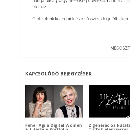
hallgatottság vagy nézettség növelése, hanem az is
élethez.
Gratulálunk kollégáink és az összes idei jelölt sikere
MEGOSZT
KAPCSOLÓDÓ BEJEGYZÉSEK
Fehér Ági a Digital Women
Z generációs kutatá
& Lifestyle Portfolio
TikTok elemzéssel