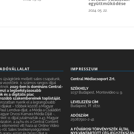
együttműködése
2024. 05. 22.
IADÓVÁLLALAT
IMPRESSZUM
 újságíróink mellett sales csapatunk,
Central Médiacsoport Zrt.
ai vezetőink is számos rangos díjjal
etnek.
2025-ben is domináns Central-
SZÉKHELY
lemzi a legbefolyásosabb
1037 Budapest, Montevideo u. 9.
 és a digitális piac
ozóbb szakembereinek toplistáját.
LEVELEZÉSI CÍM
orozatban nyerik el a legrangosabb
Budapest, Pf. 1872.
 díjakat – többek között a Magyar
 Paul Lendvai-díjat, a Média a Családért
Magyar Orvosi Kamara Média Díját -,
ADÓSZÁM
nket 11 díjjal jutalmazták a 43. Magyar
25087910-2-41
yázaton, a 24.hu és a Central Content
elismerést vitt haza az Online Video
A FŐVÁROSI TÖRVÉNYSZÉK ÁLTAL
-ról. Sales tevékenységünkkel
NYILVÁNTARTOTT CÉGJEGYZÉKSZÁ
 arany, ezüst és bronz díjat is