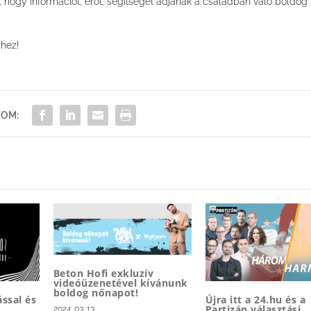
, hogy információt, erőt, segítséget adjanak a családban való boldog
ihez!
OM:
Beton Hofi exkluzív
videóüzenetével kívánunk
boldog nőnapot!
Újra itt a 24.hu és a
ssal és
Partizán választási
2024. 03. 13.