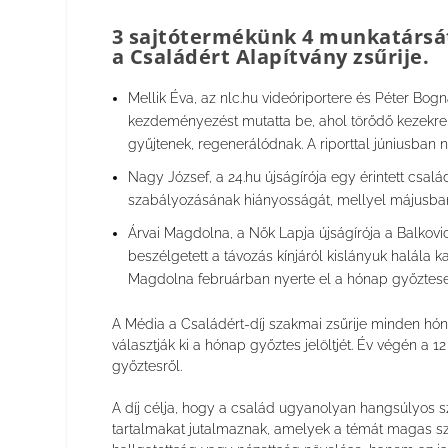
3 sajtótermékünk 4 munkatársát
a Családért Alapítvány
zsűrije.
Mellik Éva, az
nlc.hu
videóriportere és Péter Bogn
kezdeményezést mutatta be, ahol törődő kezekre l
gyűjtenek, regenerálódnak. A riporttal júniusban 
Nagy József, a
24.hu
újságírója egy érintett csal
szabályozásának hiányosságát, mellyel májusban 
Árvai Magdolna, a
Nők Lapja
újságírója a Balkovi
beszélgetett a távozás kínjáról kislányuk halála ka
Magdolna februárban nyerte el a hónap győztes
A Média a Családért-díj szakmai zsűrije minden h
választják ki a hónap győztes jelöltjét. Év végén a 1
győztesről.
A díj célja, hogy a család ugyanolyan hangsúlyos s
tartalmakat jutalmaznak, amelyek a témát magas sza