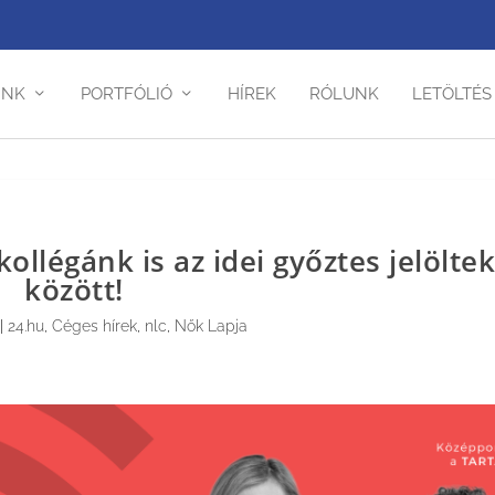
INK
PORTFÓLIÓ
HÍREK
RÓLUNK
LETÖLTÉS
kollégánk is az idei győztes jelölte
között!
|
24.hu
,
Céges hírek
,
nlc
,
Nők Lapja