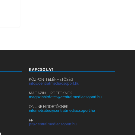
KAPCSOLAT
KÖZPONTI ELÉRHETŐSÉG
info@centralmediacsoport.hu
MAGAZIN HIRDETŐKNEK
magazinhirdetes@centralmediacsoport.hu
ONLINE HIRDETŐKNEK
internetsales@centralmediacsoport.hu
PR
pr@centralmediacsoport.hu
M