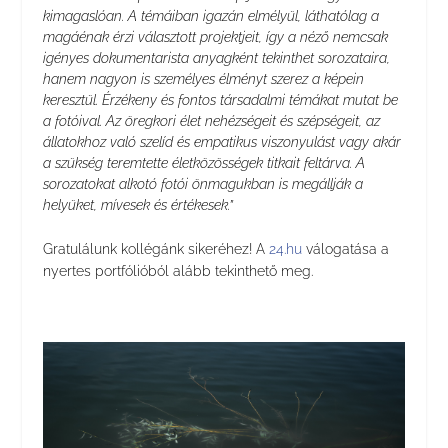
kimagaslóan. A témáiban igazán elmélyül, láthatólag a
magáénak érzi választott projektjeit, így a néző nemcsak
igényes dokumentarista anyagként tekinthet sorozataira,
hanem nagyon is személyes élményt szerez a képein
keresztül. Érzékeny és fontos társadalmi témákat mutat be
a fotóival. Az öregkori élet nehézségeit és szépségeit, az
állatokhoz való szelíd és empatikus viszonyulást vagy akár
a szükség teremtette életközösségek titkait feltárva. A
sorozatokat alkotó fotói önmagukban is megállják a
helyüket, mívesek és értékesek.”
Gratulálunk kollégánk sikeréhez! A
24.hu
válogatása a
nyertes portfólióból alább tekinthető meg.