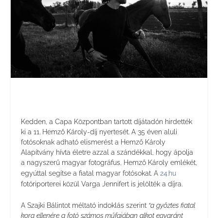
Kedden, a Capa Központban tartott díjátadón hirdették
ki a 11. Hemző Károly-díj nyertesét. A 35 éven aluli
fotósoknak adható elismerést a Hemző Károly
Alapítvány hívta életre azzal a szándékkal, hogy ápolja
a nagyszerű magyar fotográfus, Hemző Károly emlékét,
egyúttal segítse a fiatal magyar fotósokat. A
24.hu
fotóriporterei közül Varga Jennifert is jelölték a díjra.
A Szajki Bálintot méltató indoklás szerint
“a győztes fiatal
kora ellenére a fotó számos műfajában alkot egyaránt