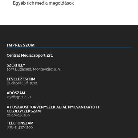
Egyéb rich media megoldások
IMPRESSZUM
Central Médiacsoport Zrt.
SZÉKHELY
1037 Budapest, Montevideo u. 9.
LEVELEZÉSI CÍM
Budapest, Pf. 1872.
ADÓSZÁM
25087910-2-41
A FŐVÁROSI TÖRVÉNYSZÉK ÁLTAL NYILVÁNTARTOTT
CÉGJEGYZÉKSZÁM
01-10-048280
TELEFONSZÁM
(+36-1) 437-1100