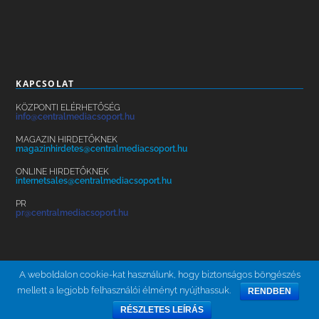
KAPCSOLAT
KÖZPONTI ELÉRHETŐSÉG
info@centralmediacsoport.hu
MAGAZIN HIRDETŐKNEK
magazinhirdetes@centralmediacsoport.hu
ONLINE HIRDETŐKNEK
internetsales@centralmediacsoport.hu
PR
pr@centralmediacsoport.hu
A weboldalon cookie-kat használunk, hogy biztonságos böngészés
mellett a legjobb felhasználói élményt nyújthassuk.
RENDBEN
ÁSZF
ADATKEZELÉS
KARRIER
HÍRLEVÉL
BRAND SAFETY
RÉSZLETES LEÍRÁS