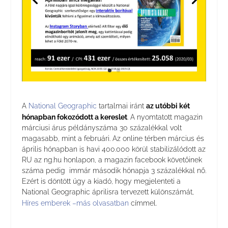
A
National Geographic
tartalmai iránt
az utóbbi két
hónapban fokozódott a kereslet
. A nyomtatott magazin
márciusi árus példányszáma 30 százalékkal volt
magasabb, mint a februári. Az online térben március és
április hónapban is havi 400.000 körül stabilizálódott az
RU az ng.hu honlapon, a magazin facebook követőinek
száma pedig immár második hónapja 3 százalékkal nő.
Ezért is döntött úgy a kiadó, hogy megjelenteti a
National Geographic áprilisra tervezett különszámát,
Híres emberek –más olvasatban
címmel.