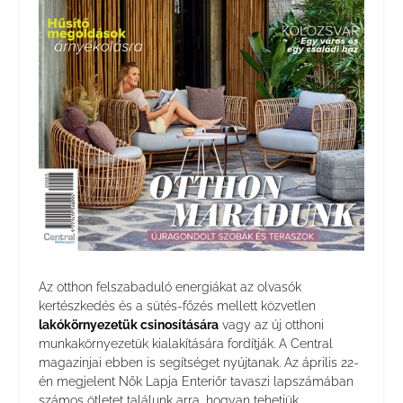
Az otthon felszabaduló energiákat az olvasók
kertészkedés és a sütés-főzés mellett közvetlen
lakókörnyezetük csinosítására
vagy az új otthoni
munkakörnyezetük kialakítására fordítják. A Central
magazinjai ebben is segítséget nyújtanak. Az április 22-
én megjelent Nők Lapja Enteriőr tavaszi lapszámában
számos ötletet találunk arra, hogyan tehetjük