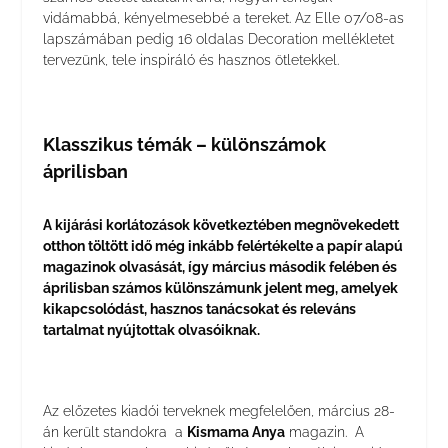
vidámabbá, kényelmesebbé a tereket. Az Elle 07/08-as
lapszámában pedig 16 oldalas Decoration mellékletet
tervezünk, tele inspiráló és hasznos ötletekkel.
Klasszikus témák – különszámok
áprilisban
A kijárási korlátozások következtében megnövekedett
otthon töltött idő még inkább felértékelte a papír alapú
magazinok olvasását, így március második felében és
áprilisban számos különszámunk jelent meg, amelyek
kikapcsolódást, hasznos tanácsokat és releváns
tartalmat nyújtottak olvasóiknak.
Az előzetes kiadói terveknek megfelelően, március 28-
án került standokra a
Kismama Anya
magazin. A