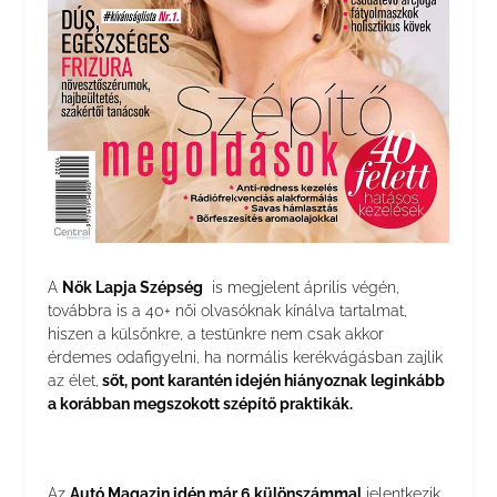
A
Nők Lapja Szépség
is megjelent április végén,
továbbra is a 40+ női olvasóknak kínálva tartalmat,
hiszen a külsőnkre, a testünkre nem csak akkor
érdemes odafigyelni, ha normális kerékvágásban zajlik
az élet,
sőt, pont karantén idején hiányoznak leginkább
a korábban megszokott szépítő praktikák.
Az
Autó Magazin idén már 6 különszámmal
jelentkezik,