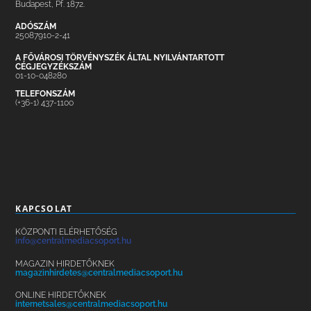
Budapest, Pf. 1872.
ADÓSZÁM
25087910-2-41
A FŐVÁROSI TÖRVÉNYSZÉK ÁLTAL NYILVÁNTARTOTT
CÉGJEGYZÉKSZÁM
01-10-048280
TELEFONSZÁM
(+36-1) 437-1100
KAPCSOLAT
KÖZPONTI ELÉRHETŐSÉG
info@centralmediacsoport.hu
MAGAZIN HIRDETŐKNEK
magazinhirdetes@centralmediacsoport.hu
ONLINE HIRDETŐKNEK
internetsales@centralmediacsoport.hu