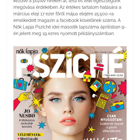
kezdve a pozitív híreken át, testi és lelki egészségünk
megóvása érdekében. Az értékes tartalom hatására a
március eleji 17 ezer főről május elejére 25.500-ra
emelkedett magazin a facebook követőinek száma. A
Nők Lapja Psziché idei második lapszáma áprilisban 9-
én jelent meg 19 ezres nyomott példányszámban.