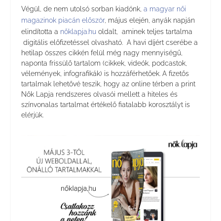
Végül, de nem utolsó sorban kiadónk,
a magyar női
magazinok piacán először
, május elején, anyák napján
elindította a
nőklapja.hu
oldalt, aminek teljes tartalma
digitális előfizetéssel olvasható. A havi díjért cserébe a
hetilap összes cikkén felül még nagy mennyiségű,
naponta frissülő tartalom (cikkek, videók, podcastok,
vélemények, infografikák) is hozzáférhetőek. A fizetős
tartalmak lehetővé teszik, hogy az online térben a print
Nők Lapja rendszeres olvasói mellett a hiteles és
színvonalas tartalmat értékelő fiatalabb korosztályt is
elérjük.