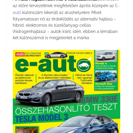
az előre tervezettnek megfelelően április közepén az
E-
autó
különszám kikerült az árushelyekre. Mivel
folyamatosan nő az érdeklődés az alternatív hajtású –
hibrid, elektromos és tüzelőanyag-cellás
(hidrogénhajtású) – autók iránt, idén, ebben a témában
két különszámot is megjelentet a márka.