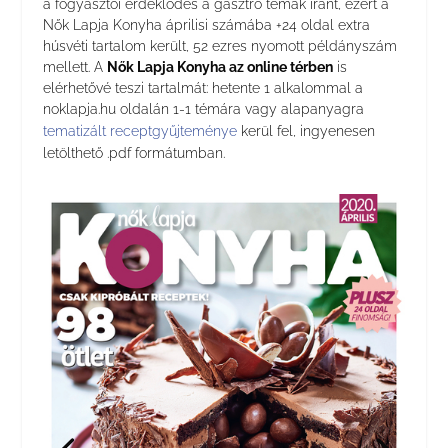
a fogyasztói érdeklődés a gasztro témák iránt, ezért a
Nők Lapja Konyha áprilisi számába +24 oldal extra
húsvéti tartalom került, 52 ezres nyomott példányszám
mellett. A
Nők Lapja Konyha az online térben
is
elérhetővé teszi tartalmát: hetente 1 alkalommal a
noklapja.hu oldalán 1-1 témára vagy alapanyagra
tematizált receptgyűjteménye
kerül fel, ingyenesen
letölthető .pdf formátumban.