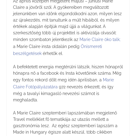
Az április közepén megjelent májusi – júniusi Marie
Claire a jövőről szól. A gyökereiben megváltozott
jelenünkben van időnk elgondolkodni azon, milyen lesz
az újrakezdés, mit tanultunk a múlt hibáiból, és milyen
értékek alapján építjük majd újjá a világunkat. A
szerkesztőség több új projekttel is aktivizálja olvasóit:
minden szombaton jelentkezik az
Marie Claire öko talk;
a Marie Claire insta oldalán pedig
Önismereti
beszélgetések
érhetők el.
A befektetett energia megtérülni látszik, hiszen hónapról
hónapra nő a facebook és Insta követőinek száma. Még
egy fontos rekord dőlt meg idén áprilisban, a
Marie
Claire Fotópályázatára
972 nevezés érkezett, és így
még a tavalyi kimagasló nevezési számot is
meghaladta.
A Marie Claire szeptemberi lapszámában megjelenő
Travel melléklet fő tematikája az utazás mellett a
gasztronómia lesz. Az egész szeptemberi lapszám a
Made in Hungary égisze alatt készül, több cikkben