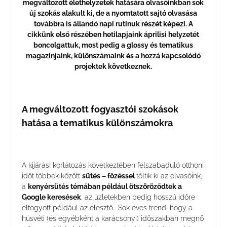
megváltozott élethelyzetek hatására olvasóinkban sok
új szokás alakult ki, de a nyomtatott sajtó olvasása
továbbra is állandó napi rutinuk részét képezi. A
cikkünk első részében hetilapjaink áprilisi helyzetét
boncolgattuk, most pedig a glossy és tematikus
magazinjaink, különszámaink és a hozzá kapcsolódó
projektek következnek.
A megváltozott fogyasztói szokások
hatása a tematikus különszámokra
A kijárási korlátozás következtében felszabaduló otthoni
időt többek között
sütés – főzéssel
töltik ki az olvasóink,
a
kenyérsütés témában például ötszöröződtek a
Google keresések
, az üzletekben pedig hosszú időre
elfogyott például az élesztő. Sok éves trend, hogy a
húsvéti (és egyébként a karácsonyi) időszakban megnő