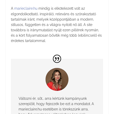
A
marieclaire.hu
mindig is elkötelezett volt az
elgondolkodtató, inspiráló, releváns és szórakoztató
tartalmak iránt, melyek középpontjában a modern,
stílusos, független és a világra nyitott nő áll. A site
továbbra is iránymutatást nyújt ezen pillérek nyomán,
és a kört folyamatosan bővítik még több lebilincselő és
érdekes tartalommal.
Változni ér, sőt… arra kértünk kampányunk
szereplőit, hogy fejezzék be ezt a mondatot. A
marieclaire.hu esetében is törekszünk arra,