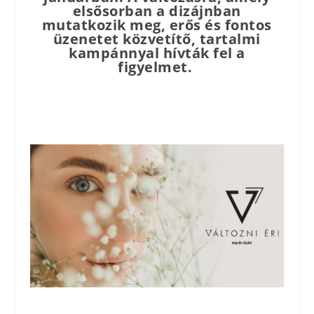
elsősorban a dizájnban
mutatkozik meg, erős és fontos
üzenetet közvetítő, tartalmi
kampánnyal hívták fel a
figyelmet.