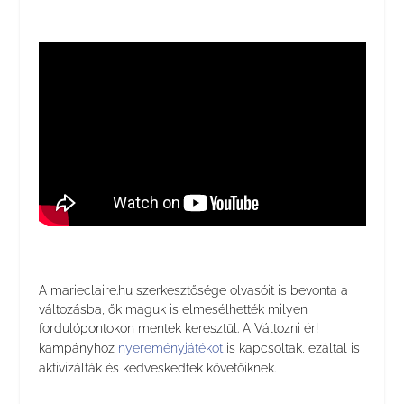
A marieclaire.hu szerkesztősége olvasóit is bevonta a
változásba, ők maguk is elmesélhették milyen
fordulópontokon mentek keresztül. A Változni ér!
kampányhoz
nyereményjátékot
is kapcsoltak, ezáltal is
aktivizálták és kedveskedtek követőiknek.