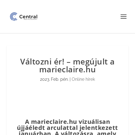
Változni ér! – megújult a
marieclaire.hu
2023. Feb. pén.
|
Online hírek
A marieclaire.hu vizuálisan
újjáéledt arculattal jelentkezett
januárban.
A változásra, amely