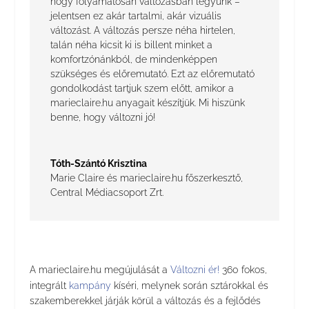
hogy folyamatosan változásban legyünk –
jelentsen ez akár tartalmi, akár vizuális
változást. A változás persze néha hirtelen,
talán néha kicsit ki is billent minket a
komfortzónánkból, de mindenképpen
szükséges és előremutató. Ezt az előremutató
gondolkodást tartjuk szem előtt, amikor a
marieclaire.hu anyagait készítjük. Mi hiszünk
benne, hogy változni jó!
Tóth-Szántó Krisztina
Marie Claire és marieclaire.hu főszerkesztő
,
Central Médiacsoport Zrt.
A marieclaire.hu megújulását a
Változni ér!
360 fokos,
integrált
kampány
kíséri, melynek során sztárokkal és
szakemberekkel járják körül a változás és a fejlődés