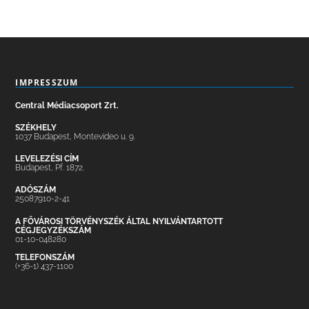
IMPRESSZUM
Central Médiacsoport Zrt.
SZÉKHELY
1037 Budapest, Montevideo u. 9.
LEVELEZÉSI CÍM
Budapest, Pf. 1872.
ADÓSZÁM
25087910-2-41
A FŐVÁROSI TÖRVÉNYSZÉK ÁLTAL NYILVÁNTARTOTT
CÉGJEGYZÉKSZÁM
01-10-048280
TELEFONSZÁM
(+36-1) 437-1100