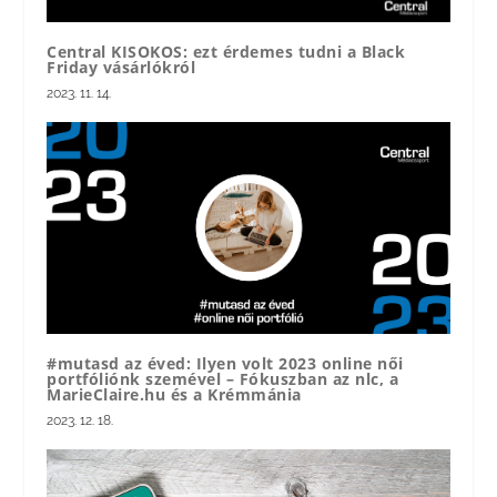
Central KISOKOS: ezt érdemes tudni a Black
Friday vásárlókról
2023. 11. 14.
#mutasd az éved: Ilyen volt 2023 online női
portfóliónk szemével – Fókuszban az nlc, a
MarieClaire.hu és a Krémmánia
2023. 12. 18.