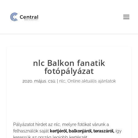
nlc Balkon fanatik
fotópályázat
2020. május. csü.
|
nlc
,
Online aktuális ajánlatok
Pályázatot hirdet az nlc, melyre fotókat várunk a
felhasználók saját
kertjéről, balkonjáról, teraszáról,
így
keressük az ország legjobb kertészét.