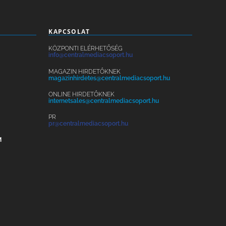
KAPCSOLAT
KÖZPONTI ELÉRHETŐSÉG
info@centralmediacsoport.hu
MAGAZIN HIRDETŐKNEK
magazinhirdetes@centralmediacsoport.hu
ONLINE HIRDETŐKNEK
internetsales@centralmediacsoport.hu
PR
pr@centralmediacsoport.hu
M