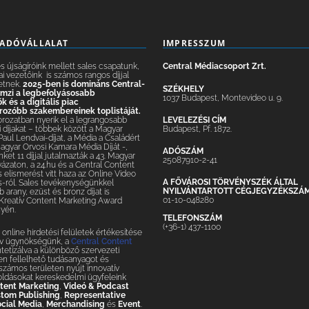
IADÓVÁLLALAT
IMPRESSZUM
 újságíróink mellett sales csapatunk,
Central Médiacsoport Zrt.
ai vezetőink is számos rangos díjjal
etnek.
2025-ben is domináns Central-
SZÉKHELY
lemzi a legbefolyásosabb
1037 Budapest, Montevideo u. 9.
 és a digitális piac
ozóbb szakembereinek toplistáját.
LEVELEZÉSI CÍM
orozatban nyerik el a legrangosabb
Budapest, Pf. 1872.
 díjakat – többek között a Magyar
 Paul Lendvai-díjat, a Média a Családért
Magyar Orvosi Kamara Média Díját -,
ADÓSZÁM
nket 11 díjjal jutalmazták a 43. Magyar
25087910-2-41
yázaton, a 24.hu és a Central Content
elismerést vitt haza az Online Video
A FŐVÁROSI TÖRVÉNYSZÉK ÁLTAL
-ról. Sales tevékenységünkkel
NYILVÁNTARTOTT CÉGJEGYZÉKSZÁ
 arany, ezüst és bronz díjat is
01-10-048280
 Kreatív Content Marketing Award
yén.
TELEFONSZÁM
(+36-1) 437-1100
online hirdetési felületek értékesítése
tív ügynökségünk, a
Central Content
ntetizálva a különböző szervezeti
n fellelhető tudásanyagot és
– számos területen nyújt innovatív
oldásokat kereskedelmi ügyfeleink
tent Marketing
,
Videó & Podcast
tom Publishing
,
Representative
cial Media
,
Merchandising
és
Event
.