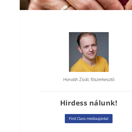
Horváth Zsolt, főszerkesztő
Hirdess nálunk!
First Class médiaajánlat