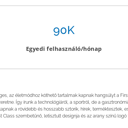
90K
Egyedi felhasználó/hónap
leges, az életmódhoz köthető tartalmak kapnak hangsúlyt a Fir
zeretne. Így írunk a technológiáról, a sportról, de a gasztronóm
kapnak a rövidebb és hosszabb sztorik, hírek, terméktesztek, 
t Class szembetűnő, letisztult designja és az arany színű logó