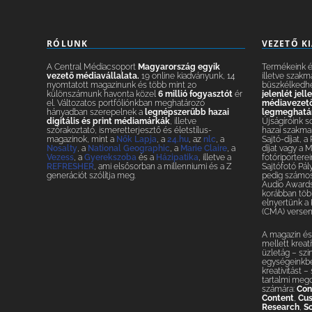
RÓLUNK
VEZETŐ K
A Central Médiacsoport
Magyarország egyik
Termékeink és
vezető médiavállalata.
19 online kiadványunk, 14
illetve szakm
nyomtatott magazinunk és több mint 20
büszkélkedh
különszámunk havonta közel
6 millió fogyasztót
ér
jelenlét jel
el. Változatos portfóliónkban meghatározó
médiavezetők
hányadban szerepelnek a
legnépszerűbb hazai
legmeghatár
digitális és print médiamárkák
, illetve
Újságíróink s
szórakoztató, ismeretterjesztő és életstílus-
hazai szakmai
magazinok, mint a
Nők Lapja
, a
24.hu
, az
nlc
, a
Sajtó-díjat, a
Nosalty
, a
National Geographic
, a
Marie Claire
, a
díjat vagy a 
Vezess
, a
Gyerekszoba
és a
Házipatika
, illetve a
fotóriporterei
REFRESHER
, ami elsősorban a millenniumi és a Z
Sajtófotó Pál
generációt szólítja meg.
pedig számos 
Audio Awards
korábban több
elnyertünk a
(CMA) versen
A magazin és 
mellett krea
üzletág – szi
egységeinkbe
kreativitást 
tartalmi meg
számára:
Con
Content
,
Cus
Research
,
So