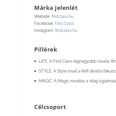
Márka jelenlét
Website:
firstclass.hu
Facebook:
First Class
Instagram:
firstclass.hu
Pillérek
LIFE: A First Class legnagyobb rovata: fi
STYLE: A Style rovat a férfi divatra fókuszá
MAGIC: A Magic rovatba a világ izgalmas,
Célcsoport