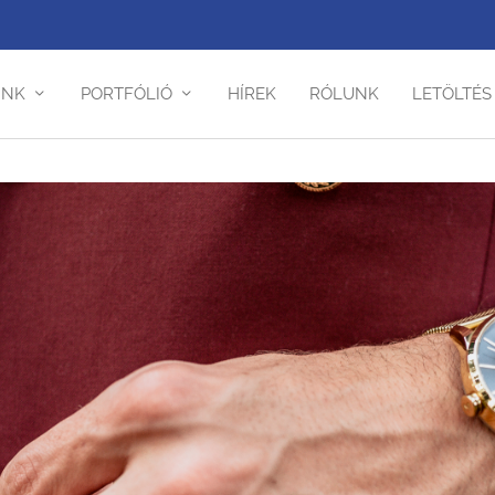
INK
PORTFÓLIÓ
HÍREK
RÓLUNK
LETÖLTÉS