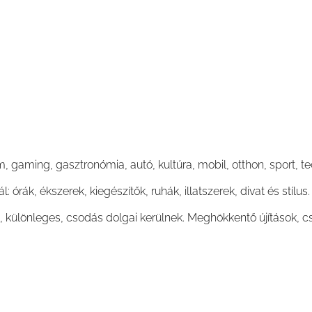
lm, gaming, gasztronómia, autó, kultúra, mobil, otthon, sport,
l: órák, ékszerek, kiegészítők, ruhák, illatszerek, divat és stílus.
 különleges, csodás dolgai kerülnek. Meghökkentő újítások, c