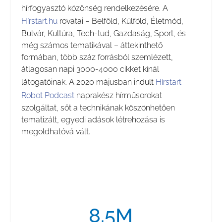
hírfogyasztó közönség rendelkezésére. A
Hírstart.hu
rovatai – Belföld, Külföld, Életmód,
Bulvár, Kultúra, Tech-tud, Gazdaság, Sport, és
még számos tematikával – áttekinthető
formában, több száz forrásból szemlézett,
átlagosan napi 3000-4000 cikket kínál
látogatóinak. A 2020 májusban indult
Hírstart
Robot Podcast
naprakész hírműsorokat
szolgáltat, sőt a technikának köszönhetően
tematizált, egyedi adások létrehozása is
megoldhatóvá vált.
8.5M