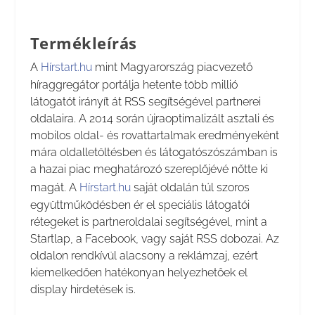
Termékleírás
A
Hírstart.hu
mint Magyarország piacvezető
híraggregátor portálja hetente több millió
látogatót irányít át RSS segítségével partnerei
oldalaira. A 2014 során újraoptimalizált asztali és
mobilos oldal- és rovattartalmak eredményeként
mára oldalletöltésben és látogatószószámban is
a hazai piac meghatározó szereplőjévé nőtte ki
magát. A
Hírstart.hu
saját oldalán túl szoros
együttműködésben ér el speciális látogatói
rétegeket is partneroldalai segítségével, mint a
Startlap, a Facebook, vagy saját RSS dobozai. Az
oldalon rendkívül alacsony a reklámzaj, ezért
kiemelkedően hatékonyan helyezhetőek el
display hirdetések is.