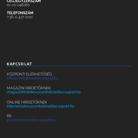
CÉGJEGYZÉKSZÁM
01-10-048280
TELEFONSZÁM
(+36-1) 437-1100
KAPCSOLAT
KÖZPONTI ELÉRHETŐSÉG
info@centralmediacsoport.hu
MAGAZIN HIRDETŐKNEK
magazinhirdetes@centralmediacsoport.hu
ONLINE HIRDETŐKNEK
internetsales@centralmediacsoport.hu
PR
pr@centralmediacsoport.hu