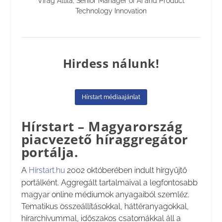
Virág Attila, Senior Manager of AI and Product
Technology Innovation
Hirdess nálunk!
Hírstart médiaajánlat
Hírstart – Magyarország
piacvezető híraggregátor
portálja.
A
Hírstart.hu
2002 októberében indult hírgyűjtő
portálként. Aggregált tartalmaival a legfontosabb
magyar online médiumok anyagaiból szemléz.
Tematikus összeállításokkal, háttéranyagokkal,
hírarchívummal, időszakos csatornákkal áll a