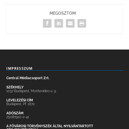
MEGOSZTOM:
IMPRESSZUM
Central Médiacsoport Zrt.
SZÉKHELY
1037 Budapest, Montevideo u. 9.
LEVELEZÉSI CÍM
Budapest, Pf. 1872.
ADÓSZÁM
25087910-2-41
A FŐVÁROSI TÖRVÉNYSZÉK ÁLTAL NYILVÁNTARTOTT