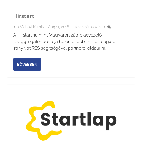
Hírstart
Írta:
Vigházi Kamilla
|
Aug 11, 2016
|
Hírek, szórakozás
|
0
A Hírstart.hu mint Magyarország piacvezető
híraggregátor portálja hetente több millió látogatót
irányít át RSS segítségével partnerei oldalaira.
BŐVEBBEN