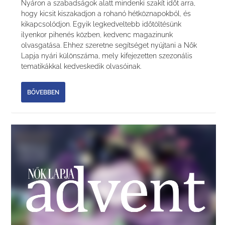
Nyáron a szabadságok alatt mindenki szakít időt arra,
hogy kicsit kiszakadjon a rohanó hétköznapokból, és
kikapcsolódjon. Egyik legkedveltebb időtöltésünk
ilyenkor pihenés közben, kedvenc magazinunk
olvasgatása. Ehhez szeretne segítséget nyújtani a Nők
Lapja nyári különszáma, mely kifejezetten szezonális
tematikákkal kedveskedik olvasóinak.
BŐVEBBEN