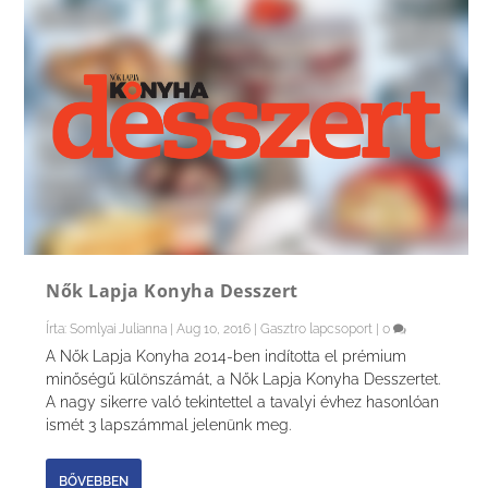
Nők Lapja Konyha Desszert
Írta:
Somlyai Julianna
|
Aug 10, 2016
|
Gasztro lapcsoport
|
0
A Nők Lapja Konyha 2014-ben indította el prémium
minőségű különszámát, a Nők Lapja Konyha Desszertet.
A nagy sikerre való tekintettel a tavalyi évhez hasonlóan
ismét 3 lapszámmal jelenünk meg.
BŐVEBBEN