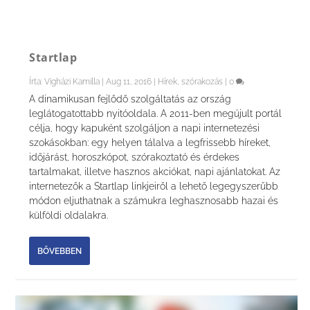
Startlap
Írta:
Vigházi Kamilla
|
Aug 11, 2016
|
Hírek, szórakozás
|
0
A dinamikusan fejlődő szolgáltatás az ország
leglátogatottabb nyitóoldala. A 2011-ben megújult portál
célja, hogy kapuként szolgáljon a napi internetezési
szokásokban: egy helyen tálalva a legfrissebb híreket,
időjárást, horoszkópot, szórakoztató és érdekes
tartalmakat, illetve hasznos akciókat, napi ajánlatokat. Az
internetezők a Startlap linkjeiről a lehető legegyszerűbb
módon eljuthatnak a számukra leghasznosabb hazai és
külföldi oldalakra.
BŐVEBBEN