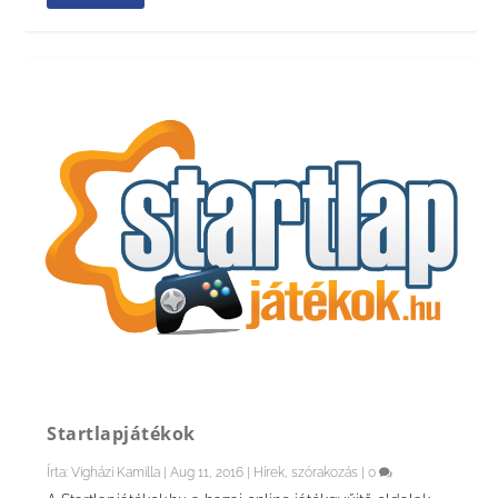
Startlapjátékok
Írta:
Vigházi Kamilla
|
Aug 11, 2016
|
Hírek, szórakozás
|
0