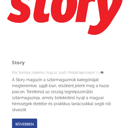
Story
Írta:
Somlyai Julianna
|
Aug 22, 2016
|
Média lapcsoport
|
0
A Story magazin a sztármagazinok kategóriáját
megteremtve, 1998-ban, elsőként jelent meg a hazai
piacon. Töretlenül az ország legnépszerűbb
sztármagazinja, amely betekintést nyújt a magyar
hírességek életébe és praktikus tanácsokkal segíti női
olvasóit.
BŐVEBBEN