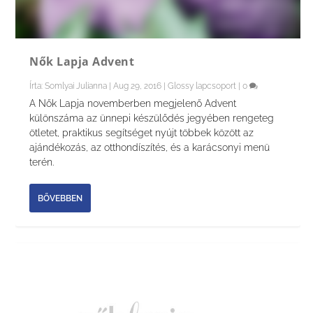
Nők Lapja Advent
Írta:
Somlyai Julianna
|
Aug 29, 2016
|
Glossy lapcsoport
|
0
A Nők Lapja novemberben megjelenő Advent
különszáma az ünnepi készülődés jegyében rengeteg
ötletet, praktikus segítséget nyújt többek között az
ajándékozás, az otthondíszítés, és a karácsonyi menü
terén.
BŐVEBBEN