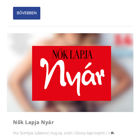
BŐVEBBEN
Nők Lapja Nyár
Írta:
Somlyai Julianna
|
Aug 29, 2016
|
Glossy lapcsoport
|
0