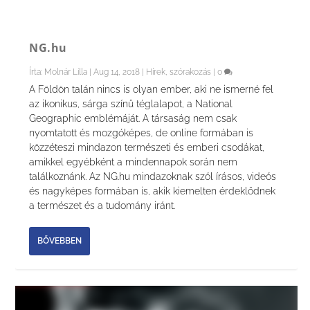
NG.hu
Írta:
Molnár Lilla
|
Aug 14, 2018
|
Hírek, szórakozás
|
0
A Földön talán nincs is olyan ember, aki ne ismerné fel
az ikonikus, sárga színű téglalapot, a National
Geographic emblémáját. A társaság nem csak
nyomtatott és mozgóképes, de online formában is
közzéteszi mindazon természeti és emberi csodákat,
amikkel egyébként a mindennapok során nem
találkoznánk. Az NG.hu mindazoknak szól írásos, videós
és nagyképes formában is, akik kiemelten érdeklődnek
a természet és a tudomány iránt.
BŐVEBBEN