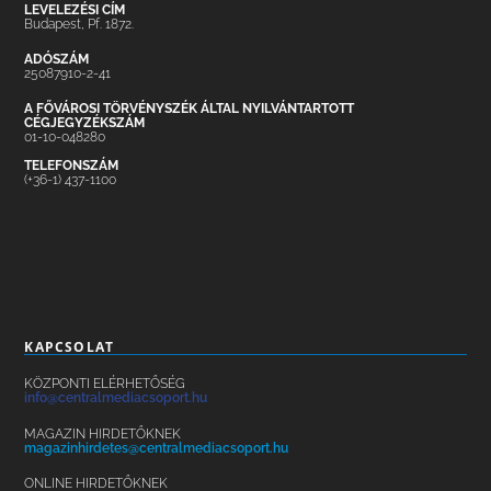
LEVELEZÉSI CÍM
Budapest, Pf. 1872.
ADÓSZÁM
25087910-2-41
A FŐVÁROSI TÖRVÉNYSZÉK ÁLTAL NYILVÁNTARTOTT
CÉGJEGYZÉKSZÁM
01-10-048280
TELEFONSZÁM
(+36-1) 437-1100
KAPCSOLAT
KÖZPONTI ELÉRHETŐSÉG
info@centralmediacsoport.hu
MAGAZIN HIRDETŐKNEK
magazinhirdetes@centralmediacsoport.hu
ONLINE HIRDETŐKNEK