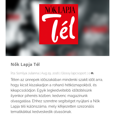
Nők Lapja Tél
Írta:
Somlyai Julianna
|
Aug 29, 2016
|
Glossy lapcsoport
|
0
Télen az ünnepek időszakában mindenki szakít időt arra,
hogy kicsit kiszakadjon a rohanó hétköznapokból, és
kikapcsolódjon. Egyik legkedveltebb időtöltésünk
ilyenkor pihenés közben, kedvenc magazinunk
olvasgatása. Ehhez szeretne segítséget nyújtani a Nők
Lapja téli különszáma, mely kifejezetten szezonális
tematikákkal kedveskedik olvasóinak.