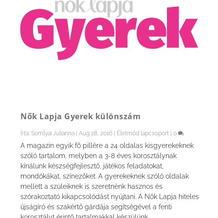
Nők Lapja Gyerek különszám
Írta:
Somlyai Julianna
|
Aug 28, 2016
|
Életmód lapcsoport
|
0
A magazin egyik fő pillére a 24 oldalas kisgyerekeknek
szóló tartalom, melyben a 3-8 éves korosztálynak
kínálunk készségfejlesztő, játékos feladatokat,
mondókákat, színezőket. A gyerekeknek szóló oldalak
mellett a szüleiknek is szeretnénk hasznos és
szórakoztató kikapcsolódást nyújtani. A Nők Lapja hiteles
újságíró és szakértő gárdája segítségével a fenti
korosztályt érintő tartalmakkal készülünk.