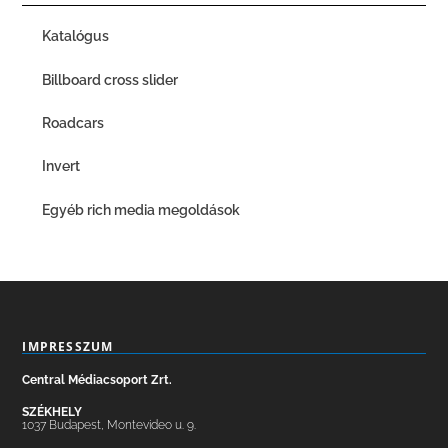
Katalógus
Billboard cross slider
Roadcars
Invert
Egyéb rich media megoldások
IMPRESSZUM
Central Médiacsoport Zrt.
SZÉKHELY
1037 Budapest, Montevideo u. 9.