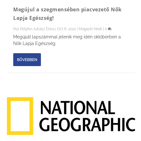
Megújul a szegmensében piacvezető Nők
Lapja Egészség!
Írta:
Pelyhe-Juhász Dóra
|
Oct 6, 2021
|
Magazin hírek
|
0
Megújult lapszámmal jelenik meg idén októberben a
Nők Lapja Egészség.
BŐVEBBEN