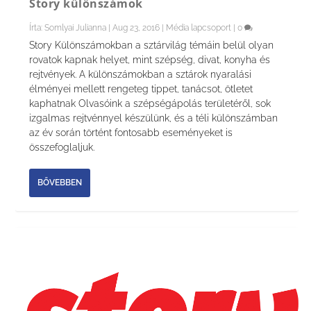
Story különszámok
Írta:
Somlyai Julianna
|
Aug 23, 2016
|
Média lapcsoport
|
0
Story Különszámokban a sztárvilág témáin belül olyan
rovatok kapnak helyet, mint szépség, divat, konyha és
rejtvények. A különszámokban a sztárok nyaralási
élményei mellett rengeteg tippet, tanácsot, ötletet
kaphatnak Olvasóink a szépségápolás területéről, sok
izgalmas rejtvénnyel készülünk, és a téli különszámban
az év során történt fontosabb eseményeket is
összefoglaljuk.
BŐVEBBEN