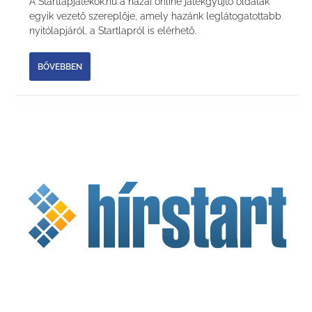
A Startlapjátékok.hu a hazai online játékgyűjtő oldalak
egyik vezető szereplője, amely hazánk leglátogatottabb
nyitólapjáról, a Startlapról is elérhető.
BŐVEBBEN