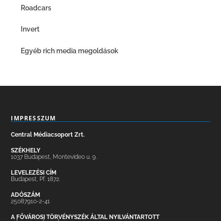
Roadcars
Invert
Egyéb rich media megoldások
IMPRESSZUM
Central Médiacsoport Zrt.
SZÉKHELY
1037 Budapest, Montevideo u. 9.
LEVELEZÉSI CÍM
Budapest, Pf. 1872.
ADÓSZÁM
25087910-2-41
A FŐVÁROSI TÖRVÉNYSZÉK ÁLTAL NYILVÁNTARTOTT