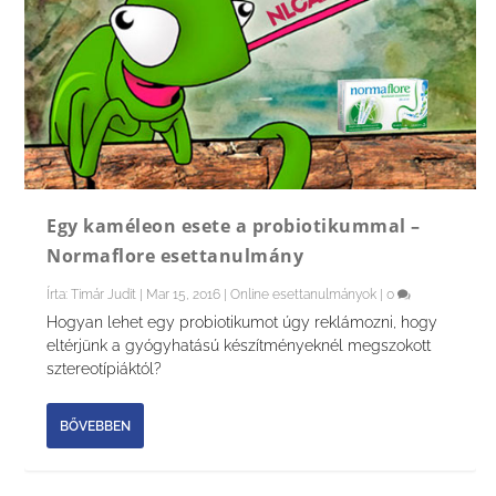
Egy kaméleon esete a probiotikummal –
Normaflore esettanulmány
Írta:
Timár Judit
|
Mar 15, 2016
|
Online esettanulmányok
|
0
Hogyan lehet egy probiotikumot úgy reklámozni, hogy
eltérjünk a gyógyhatású készítményeknél megszokott
sztereotípiáktól?
BŐVEBBEN