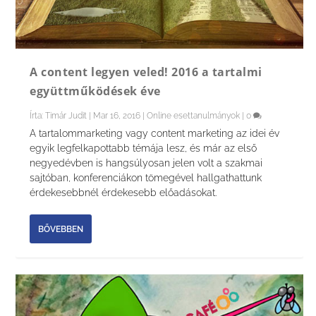
A content legyen veled! 2016 a tartalmi
együttműködések éve
Írta:
Timár Judit
|
Mar 16, 2016
|
Online esettanulmányok
|
0
A tartalommarketing vagy content marketing az idei év
egyik legfelkapottabb témája lesz, és már az első
negyedévben is hangsúlyosan jelen volt a szakmai
sajtóban, konferenciákon tömegével hallgathattunk
érdekesebbnél érdekesebb előadásokat.
BŐVEBBEN