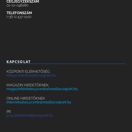
CÉGJEGYZÉKSZÁM
01-10-048280
TELEFONSZÁM
(+36-1) 437-1100
KAPCSOLAT
KÖZPONTI ELÉRHETŐSÉG
info@centralmediacsoport.hu
MAGAZIN HIRDETŐKNEK
magazinhirdetes@centralmediacsoport.hu
ONLINE HIRDETŐKNEK
internetsales@centralmediacsoport.hu
PR
pr@centralmediacsoport.hu