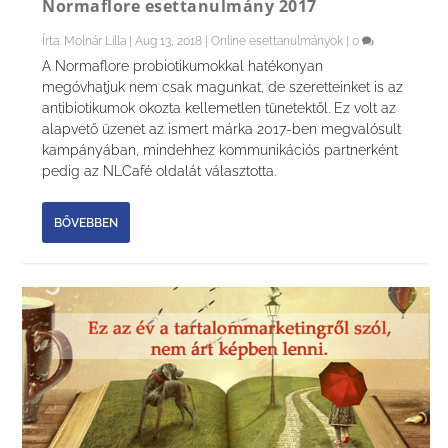
Normaflore esettanulmány 2017
Írta:
Molnár Lilla
|
Aug 13, 2018
|
Online esettanulmányok
|
0
A Normaflore probiotikumokkal hatékonyan
megóvhatjuk nem csak magunkat, de szeretteinket is az
antibiotikumok okozta kellemetlen tünetektől. Ez volt az
alapvető üzenet az ismert márka 2017-ben megvalósult
kampányában, mindehhez kommunikációs partnerként
pedig az NLCafé oldalát választotta.
BŐVEBBEN