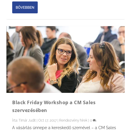
BŐVEBBEN
Black Friday Workshop a CM Sales
szervezésében
Írta:
Timár Judit
|
Oct 17, 2017
|
Rendezvény hírek
|
0
A vásárlás ünnepe a kereskedő szemével – a CM Sales