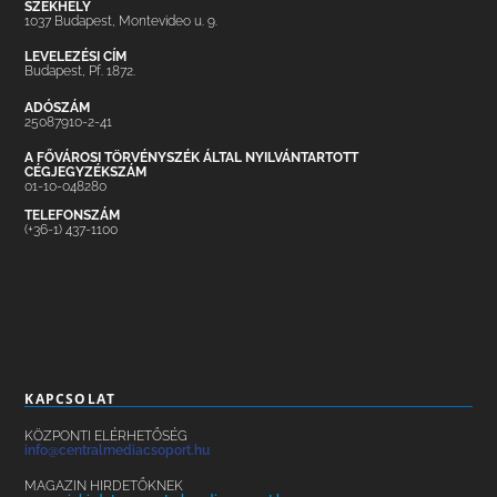
SZÉKHELY
1037 Budapest, Montevideo u. 9.
LEVELEZÉSI CÍM
Budapest, Pf. 1872.
ADÓSZÁM
25087910-2-41
A FŐVÁROSI TÖRVÉNYSZÉK ÁLTAL NYILVÁNTARTOTT
CÉGJEGYZÉKSZÁM
01-10-048280
TELEFONSZÁM
(+36-1) 437-1100
KAPCSOLAT
KÖZPONTI ELÉRHETŐSÉG
info@centralmediacsoport.hu
MAGAZIN HIRDETŐKNEK