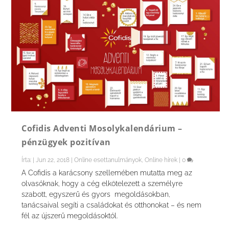
Cofidis Adventi Mosolykalendárium –
pénzügyek pozitívan
Írta:
|
Jun 22, 2018
|
Online esettanulmányok
,
Online hírek
|
0
A Cofidis a karácsony szellemében mutatta meg az
olvasóknak, hogy a cég elkötelezett a személyre
szabott, egyszerű és gyors megoldásokban,
tanácsaival segíti a családokat és otthonokat – és nem
fél az újszerű megoldásoktól.