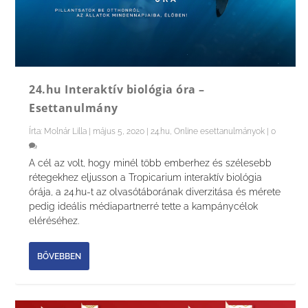
24.hu Interaktív biológia óra –
Esettanulmány
Írta:
Molnár Lilla
|
május 5, 2020
|
24.hu
,
Online esettanulmányok
|
0
A cél az volt, hogy minél több emberhez és szélesebb
rétegekhez eljusson a Tropicarium interaktív biológia
órája, a 24.hu-t az olvasótáborának diverzitása és mérete
pedig ideális médiapartnerré tette a kampánycélok
eléréséhez.
BŐVEBBEN