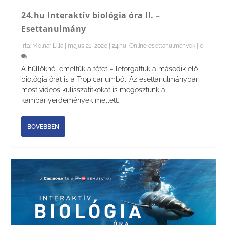
24.hu Interaktív biológia óra II. –
Esettanulmány
Írta:
Molnár Lilla
|
május 21, 2020
|
24.hu
,
Online esettanulmányok
|
0
A hüllőknél emeltük a tétet – leforgattuk a második élő
biológia órát is a Tropicariumból. Az esettanulmányban
most videós kulisszatitkokat is megosztunk a
kampányerdemények mellett.
BŐVEBBEN