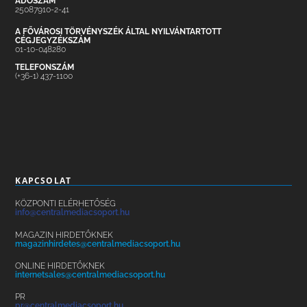
ADÓSZÁM
25087910-2-41
A FŐVÁROSI TÖRVÉNYSZÉK ÁLTAL NYILVÁNTARTOTT
CÉGJEGYZÉKSZÁM
01-10-048280
TELEFONSZÁM
(+36-1) 437-1100
KAPCSOLAT
KÖZPONTI ELÉRHETŐSÉG
info@centralmediacsoport.hu
MAGAZIN HIRDETŐKNEK
magazinhirdetes@centralmediacsoport.hu
ONLINE HIRDETŐKNEK
internetsales@centralmediacsoport.hu
PR
pr@centralmediacsoport.hu