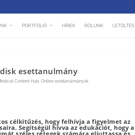
INK
PORTFÓLIÓ
HÍREK
RÓLUNK
LETÖLTÉS
disk esettanulmány
Medical Content Hub
,
Online esettanulmányok
s célkitűzés, hogy felhívja a figyelmet az
aira. Segítségül hívva az edukációt, hogy a
témát széles rétegek számára eljuttassa és