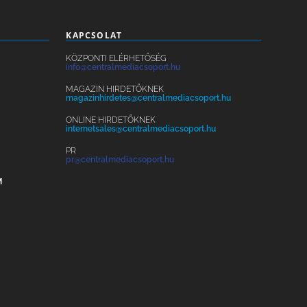
KAPCSOLAT
KÖZPONTI ELÉRHETŐSÉG
info@centralmediacsoport.hu
MAGAZIN HIRDETŐKNEK
magazinhirdetes@centralmediacsoport.hu
ONLINE HIRDETŐKNEK
internetsales@centralmediacsoport.hu
PR
pr@centralmediacsoport.hu
M