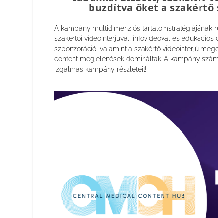
buzdítva őket a szakértő 
A kampány multidimenziós tartalomstratégiájának r
szakértői videóinterjúval, infovideóval és edukációs
szponzoráció, valamint a szakértő videóinterjú meg
content megjelenések domináltak. A kampány számos
izgalmas kampány részleteit!