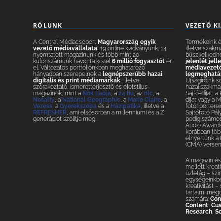
RÓLUNK
VEZETŐ K
A Central Médiacsoport
Magyarország egyik
Termékeink és
vezető médiavállalata.
19 online kiadványunk, 14
illetve szakm
nyomtatott magazinunk és több mint 20
büszkélkedh
különszámunk havonta közel
6 millió fogyasztót
ér
jelenlét jel
el. Változatos portfóliónkban meghatározó
médiavezetők
hányadban szerepelnek a
legnépszerűbb hazai
legmeghatár
digitális és print médiamárkák
, illetve
Újságíróink s
szórakoztató, ismeretterjesztő és életstílus-
hazai szakmai
magazinok, mint a
Nők Lapja
, a
24.hu
, az
nlc
, a
Sajtó-díjat, a
Nosalty
, a
National Geographic
, a
Marie Claire
, a
díjat vagy a 
Vezess
, a
Gyerekszoba
és a
Házipatika
, illetve a
fotóriporterei
REFRESHER
, ami elsősorban a millenniumi és a Z
Sajtófotó Pál
generációt szólítja meg.
pedig számos 
Audio Awards
korábban több
elnyertünk a
(CMA) versen
A magazin és 
mellett krea
üzletág – szi
egységeinkbe
kreativitást 
tartalmi meg
számára:
Con
Content
,
Cus
Research
,
So