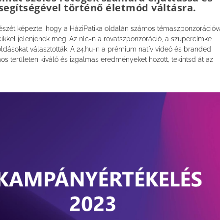
segítségével történő életmód váltásra.
észét képezte, hogy a HáziPatika oldalán számos témaszponzorációva
 cikkel jelenjenek meg. Az nlc-n a rovatszponzoráció, a szupercímke
oldásokat választották. A 24.hu-n a prémium natív videó és branded
 területen kiváló és izgalmas eredményeket hozott, tekintsd át az