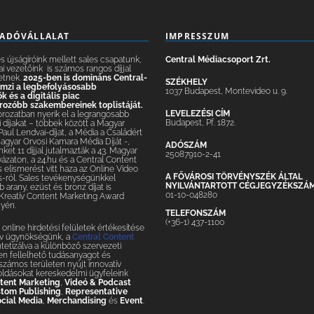
IADÓVÁLLALAT
IMPRESSZUM
 újságíróink mellett sales csapatunk,
Central Médiacsoport Zrt.
ai vezetőink is számos rangos díjjal
etnek.
2025-ben is domináns Central-
SZÉKHELY
lemzi a legbefolyásosabb
1037 Budapest, Montevideo u. 9.
 és a digitális piac
ozóbb szakembereinek toplistáját.
LEVELEZÉSI CÍM
orozatban nyerik el a legrangosabb
Budapest, Pf. 1872.
 díjakat – többek között a Magyar
 Paul Lendvai-díjat, a Média a Családért
Magyar Orvosi Kamara Média Díját -,
ADÓSZÁM
nket 11 díjjal jutalmazták a 43. Magyar
25087910-2-41
yázaton, a 24.hu és a Central Content
elismerést vitt haza az Online Video
A FŐVÁROSI TÖRVÉNYSZÉK ÁLTAL
-ról. Sales tevékenységünkkel
NYILVÁNTARTOTT CÉGJEGYZÉKSZÁ
 arany, ezüst és bronz díjat is
01-10-048280
 Kreatív Content Marketing Award
yén.
TELEFONSZÁM
(+36-1) 437-1100
online hirdetési felületek értékesítése
tív ügynökségünk, a
Central Content
ntetizálva a különböző szervezeti
n fellelhető tudásanyagot és
– számos területen nyújt innovatív
oldásokat kereskedelmi ügyfeleink
tent Marketing
,
Videó & Podcast
tom Publishing
,
Representative
cial Media
,
Merchandising
és
Event
.