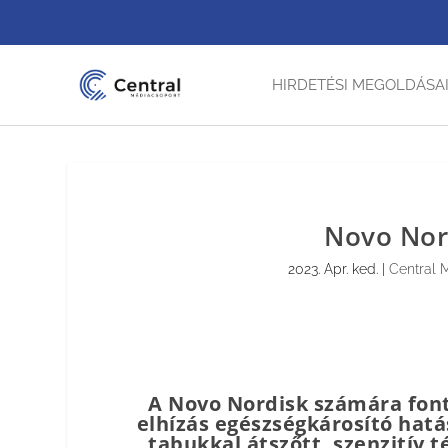
HIRDETÉSI MEGOLDÁSA
Novo Nor
2023. Apr. ked.
|
Central 
A Novo Nordisk számára fonto
elhízás egészségkárosító hatás
tabukkal átszőtt, szenzitív 