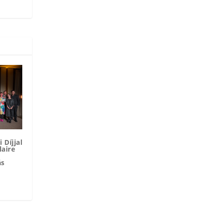
 Díjjal
laire
ás