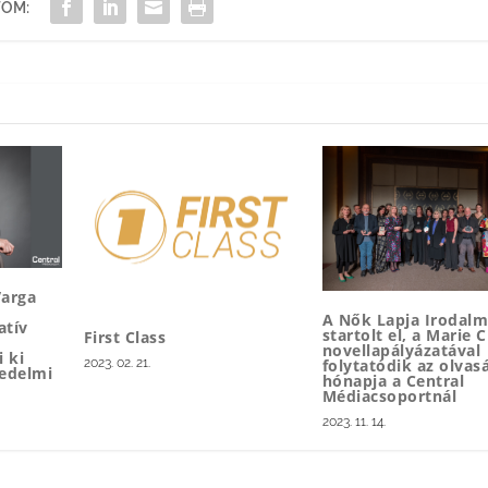
OM:
Varga
A Nők Lapja Irodalmi
atív
startolt el, a Marie C
First Class
novellapályázatával
 ki
folytatódik az olvas
2023. 02. 21.
kedelmi
hónapja a Central
Médiacsoportnál
2023. 11. 14.