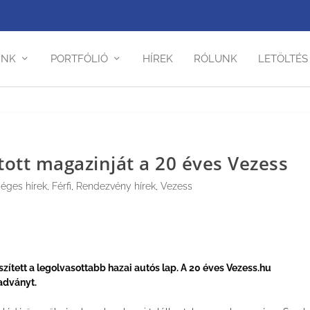
INK
PORTFÓLIÓ
HÍREK
RÓLUNK
LETÖLTÉS
ott magazinját a 20 éves Vezess
éges hírek
,
Férfi
,
Rendezvény hírek
,
Vezess
ített a legolvasottabb hazai autós lap. A 20 éves Vezess.hu
adványt.