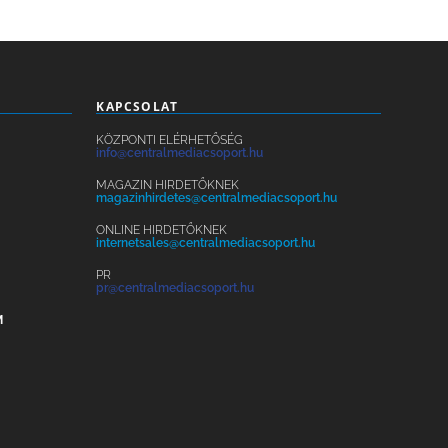
KAPCSOLAT
KÖZPONTI ELÉRHETŐSÉG
info@centralmediacsoport.hu
MAGAZIN HIRDETŐKNEK
magazinhirdetes@centralmediacsoport.hu
ONLINE HIRDETŐKNEK
internetsales@centralmediacsoport.hu
PR
pr@centralmediacsoport.hu
M