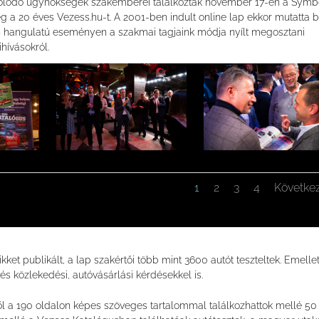
csolódó ügynökségek szakemberei találkoztak november 17-én a Symb
a 20 éves Vezess.hu-t. A 2001-ben indult online lap ekkor mutatta 
es hangulatú eseményen a szakmai tagjaink módja nyílt megosztani
ihívásokról.
1
2
3
4
Követke
et publikált, a lap szakértői több mint 3600 autót teszteltek. Emellet
 közlekedési, autóvásárlási kérdésekkel is.
l a 190 oldalon képes szöveges tartalommal találkozhattok mellé 50