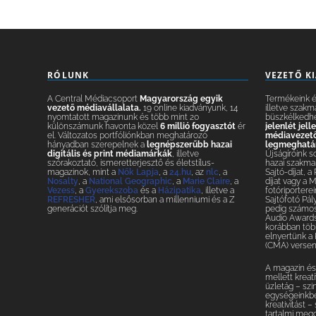
RÓLUNK
VEZETŐ K
A Central Médiacsoport
Magyarország egyik
Termékeink és
vezető médiavállalata.
19 online kiadványunk, 14
illetve szakm
nyomtatott magazinunk és több mint 20
büszkélkedh
különszámunk havonta közel
6 millió fogyasztót
ér
jelenlét jel
el. Változatos portfóliónkban meghatározó
médiavezetők
hányadban szerepelnek a
legnépszerűbb hazai
legmeghatár
digitális és print médiamárkák
, illetve
Újságíróink s
szórakoztató, ismeretterjesztő és életstílus-
hazai szakmai
magazinok, mint a
Nők Lapja
, a
24.hu
, az
nlc
, a
Sajtó-díjat, a
Nosalty
, a
National Geographic
, a
Marie Claire
, a
díjat vagy a 
Vezess
, a
Gyerekszoba
és a
Házipatika
, illetve a
fotóriporterei
REFRESHER
, ami elsősorban a millenniumi és a Z
Sajtófotó Pál
generációt szólítja meg.
pedig számos 
Audio Awards
korábban több
elnyertünk a
(CMA) versen
A magazin és 
mellett krea
üzletág – szi
egységeinkbe
kreativitást 
tartalmi meg