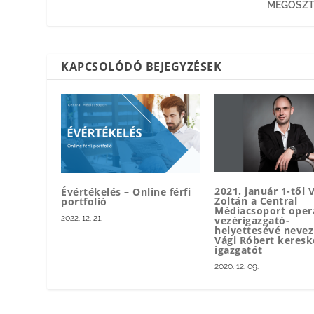
MEGOSZT
KAPCSOLÓDÓ BEJEGYZÉSEK
2021. január 1-től 
Évértékelés – Online férfi
Zoltán a Central
portfolió
Médiacsoport oper
2022. 12. 21.
vezérigazgató-
helyettesévé nevezi
Vági Róbert keres
igazgatót
2020. 12. 09.