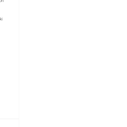
on
ki