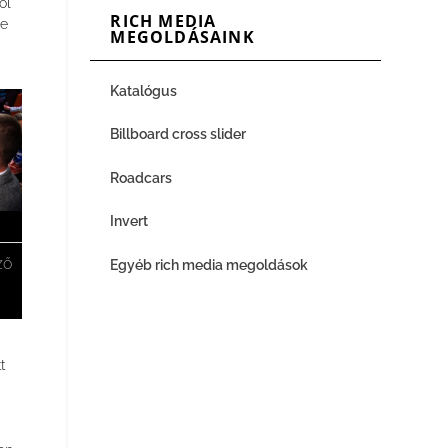
ol
RICH MEDIA
be
MEGOLDÁSAINK
Katalógus
Billboard cross slider
Roadcars
Invert
ző
Egyéb rich media megoldások
t