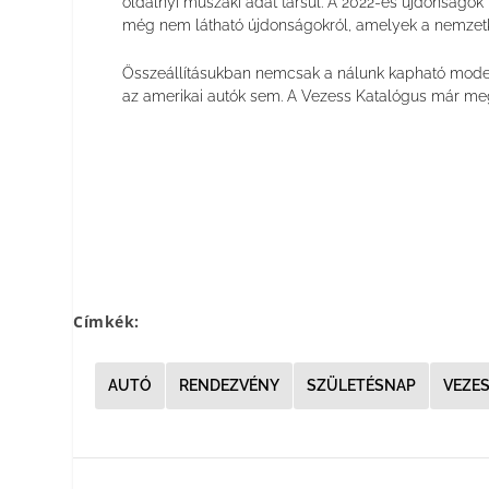
oldalnyi műszaki adat társul. A 2022-es újdonságok
még nem látható újdonságokról, amelyek a nemzetkö
Összeállításukban nemcsak a nálunk kapható modelle
az amerikai autók sem. A Vezess Katalógus már me
Címkék:
AUTÓ
RENDEZVÉNY
SZÜLETÉSNAP
VEZE