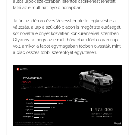
autós lapok szektorában jelentős csökkenést lehetett
látni az elmúlt hat-nyolc hónapban.
Talán az idén 20 éves Vezesst érintette legkevésbé a
változás, a lap a szűkülő piacon is megőrizte elsőségét,
sőt növelte előnyét közvetlen konkurenseivel szemben.
Olyannyira, hogy az elmúlt hónapban több olyan nap
volt, amikor a lapot egymagában többen olvasták, mint
a piac összes többi szereplőjét együttesen.