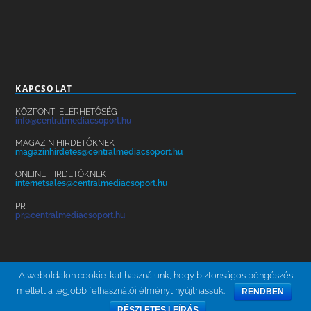
KAPCSOLAT
KÖZPONTI ELÉRHETŐSÉG
info@centralmediacsoport.hu
MAGAZIN HIRDETŐKNEK
magazinhirdetes@centralmediacsoport.hu
ONLINE HIRDETŐKNEK
internetsales@centralmediacsoport.hu
PR
pr@centralmediacsoport.hu
A weboldalon cookie-kat használunk, hogy biztonságos böngészés
mellett a legjobb felhasználói élményt nyújthassuk.
RENDBEN
ÁSZF
ADATKEZELÉS
KARRIER
HÍRLEVÉL
BRAND SAFETY
RÉSZLETES LEÍRÁS