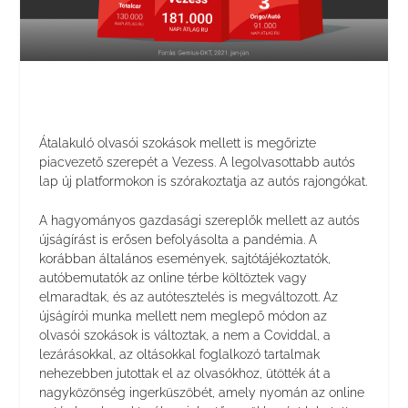
Átalakuló olvasói szokások mellett is megőrizte
piacvezető szerepét a Vezess. A legolvasottabb autós
lap új platformokon is szórakoztatja az autós rajongókat.
A hagyományos gazdasági szereplők mellett az autós
újságírást is erősen befolyásolta a pandémia. A
korábban általános események, sajtótájékoztatók,
autóbemutatók az online térbe költöztek vagy
elmaradtak, és az autótesztelés is megváltozott. Az
újságírói munka mellett nem meglepő módon az
olvasói szokások is változtak, a nem a Coviddal, a
lezárásokkal, az oltásokkal foglalkozó tartalmak
nehezebben jutottak el az olvasókhoz, ütötték át a
nagyközönség ingerküszöbét, amely nyomán az online