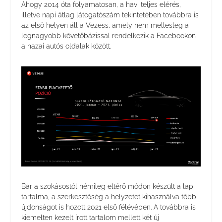
Ahogy 2014 óta folyamatosan, a havi teljes elérés,
illetve napi átlag látogatószám tekintetében továbbra is
az első helyen áll a Vezess, amely nem mellesleg a
legnagyobb követőbázissal rendelkezik a Facebookon
a hazai autós oldalak között.
Bár a szokásostól némileg eltérő módon készült a lap
tartalma, a szerkesztőség a helyzetet kihasználva több
újdonságot is hozott 2021 első félévében. A továbbra is
kiemelten kezelt írott tartalom mellett két új