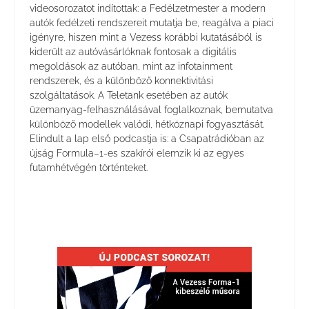
videosorozatot indítottak: a Fedélzetmester a modern
autók fedélzeti rendszereit mutatja be, reagálva a piaci
igényre, hiszen mint a Vezess korábbi kutatásából is
kiderült az autóvásárlóknak fontosak a digitális
megoldások az autóban, mint az infotainment
rendszerek, és a különböző konnektivitási
szolgáltatások. A Teletank esetében az autók
üzemanyag-felhasználásával foglalkoznak, bemutatva
különböző modellek valódi, hétköznapi fogyasztását.
Elindult a lap első podcastja is: a Csapatrádióban az
újság Formula–1-es szakírói elemzik ki az egyes
futamhétvégén történteket.