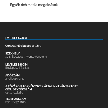
Egyéb rich media megoldások
IMPRESSZUM
Central Médiacsoport Zrt.
SZÉKHELY
1037 Budapest, Montevideo u. 9.
LEVELEZÉSI CÍM
Budapest, Pf. 1872.
ADÓSZÁM
25087910-2-41
A FŐVÁROSI TÖRVÉNYSZÉK ÁLTAL NYILVÁNTARTOTT
CÉGJEGYZÉKSZÁM
01-10-048280
TELEFONSZÁM
(+36-1) 437-1100