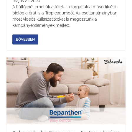
május 21, 2020
A hüllőknél emeltük a tétet – leforgattuk a második élő
biológia órát is a Tropicariumból. Az esettanulmányban
most videós kulisszatitkokat is megosztunk a
kampányerdemények mellett.
BŐVEBBEN