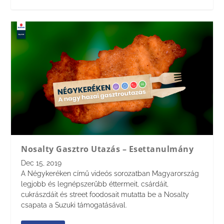
Nosalty Gasztro Utazás – Esettanulmány
Dec 15, 2019
A Négykeréken című videós sorozatban Magyarország
legjobb és legnépszerűbb éttermeit, csárdáit,
cukrászdáit és street foodosait mutatta be a Nosalty
csapata a Suzuki támogatásával.