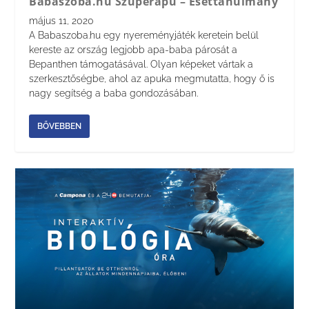
Babaszoba.hu Szuperapu – Esettanulmány
május 11, 2020
A Babaszoba.hu egy nyereményjáték keretein belül
kereste az ország legjobb apa-baba párosát a
Bepanthen támogatásával. Olyan képeket vártak a
szerkesztőségbe, ahol az apuka megmutatta, hogy ő is
nagy segítség a baba gondozásában.
BŐVEBBEN