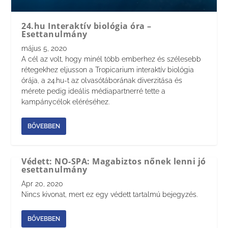
24.hu Interaktív biológia óra –
Esettanulmány
május 5, 2020
A cél az volt, hogy minél több emberhez és szélesebb
rétegekhez eljusson a Tropicarium interaktív biológia
órája, a 24.hu-t az olvasótáborának diverzitása és
mérete pedig ideális médiapartnerré tette a
kampánycélok eléréséhez.
BŐVEBBEN
Védett: NO-SPA: Magabiztos nőnek lenni jó
esettanulmány
Apr 20, 2020
Nincs kivonat, mert ez egy védett tartalmú bejegyzés.
BŐVEBBEN