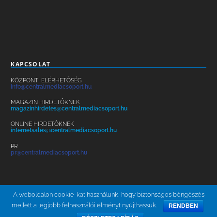
KAPCSOLAT
KÖZPONTI ELÉRHETŐSÉG
info@centralmediacsoport.hu
MAGAZIN HIRDETŐKNEK
magazinhirdetes@centralmediacsoport.hu
ONLINE HIRDETŐKNEK
internetsales@centralmediacsoport.hu
PR
pr@centralmediacsoport.hu
A weboldalon cookie-kat használunk, hogy biztonságos böngészés
mellett a legjobb felhasználói élményt nyújthassuk.
RENDBEN
ÁSZF
ADATKEZELÉS
KARRIER
HÍRLEVÉL
BRAND SAFETY