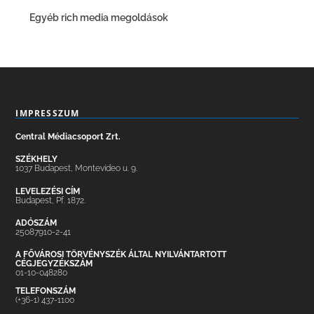
Egyéb rich media megoldások
IMPRESSZUM
Central Médiacsoport Zrt.
SZÉKHELY
1037 Budapest, Montevideo u. 9.
LEVELEZÉSI CÍM
Budapest, Pf. 1872.
ADÓSZÁM
25087910-2-41
A FŐVÁROSI TÖRVÉNYSZÉK ÁLTAL NYILVÁNTARTOTT
CÉGJEGYZÉKSZÁM
01-10-048280
TELEFONSZÁM
(+36-1) 437-1100