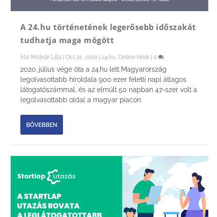
A 24.hu történetének legerősebb időszakát
tudhatja maga mögött
Írta:
Molnár Lilla
|
Oct 21, 2020
|
24.hu
,
Online hírek
|
0
2020. július vége óta a 24.hu lett Magyarország
legolvasottabb híroldala 900 ezer feletti napi átlagos
látogatószámmal, és az elmúlt 50 napban 47-szer volt a
legolvasottabb oldal a magyar piacon.
BŐVEBBEN