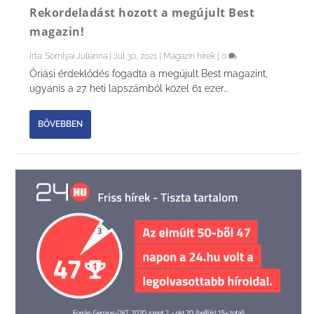
Rekordeladást hozott a megújult Best
magazin!
Írta:
Somlyai Julianna
|
Jul 30, 2021
|
Magazin hírek
|
0
Óriási érdeklődés fogadta a megújult Best magazint,
ugyanis a 27. heti lapszámból közel 61 ezer...
BŐVEBBEN