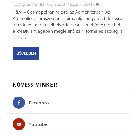
Írta:
Vigházi Kamilla
|
Feb 3, 2016
|
Magazin hírek
|
0
H&M – Cosmopolitan rekord az Admonitorban! Az
Admonitor számszerűen is kimutatja, hogy a felidézésre
a hirdetés mérete, elhelyezkedése, ismétlődése mellett
a kreatív anyagában megjelenő szín, forma és szöveg is
hatnak.
BŐVEBBEN
KÖVESS MINKET!
Facebook
Youtube