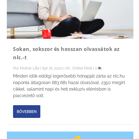
Sokan, sokszor és hosszan olvassátok az
nlc.-t
Írta:
Molnár Lilla
|
Apr 16, 2020
|
nlc
,
Online hírek
|
0
Minden idők eddigi legerősebb hónapját zárta az nlc.hu
naponta átlagosan 683 681 hazai olvasóval, 2350 megírt
cikkel, valamint napi és heti exkluzív elérésben is
piacvezető volt.
BŐVEBBEN