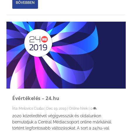
BŐVEBBEN
Évértékelés – 24.hu
Írta:
Melovics Csaba
|
Dec 19, 2019
|
Online hírek
|
0
2020 közeledtével végigvesszük és oldalunkon
bemutatjuk a Central Médiacsoport online márkáinál
történt legfontosabb változásokat. A sort a 24.hu-val