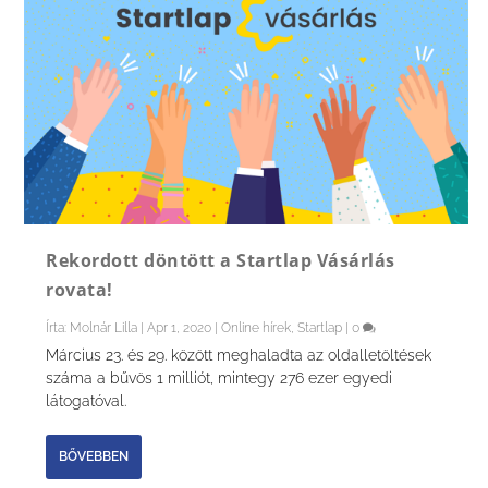
Rekordott döntött a Startlap Vásárlás
rovata!
Írta:
Molnár Lilla
|
Apr 1, 2020
|
Online hírek
,
Startlap
|
0
Március 23. és 29. között meghaladta az oldalletöltések
száma a bűvös 1 milliót, mintegy 276 ezer egyedi
látogatóval.
BŐVEBBEN