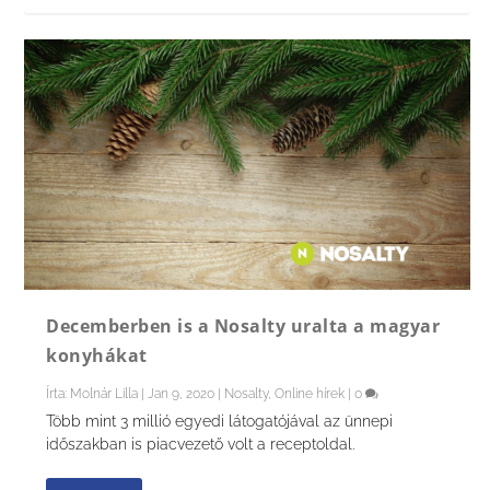
Decemberben is a Nosalty uralta a magyar
konyhákat
Írta:
Molnár Lilla
|
Jan 9, 2020
|
Nosalty
,
Online hírek
|
0
Több mint 3 millió egyedi látogatójával az ünnepi
időszakban is piacvezető volt a receptoldal.