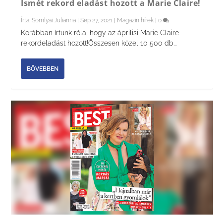
Ismét rekord eladást hozott a Marie Claire!
Írta:
Somlyai Julianna
|
Sep 27, 2021
|
Magazin hírek
|
0
Korábban írtunk róla, hogy az áprilisi Marie Claire
rekordeladást hozott!Összesen közel 10 500 db...
BŐVEBBEN