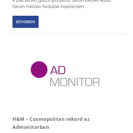
A piacvezető gasztroportálhoz decemberben közel
három millióan fordultak inspirációért
BŐVEBBEN
H&M – Cosmopolitan rekord az
Admonitorban