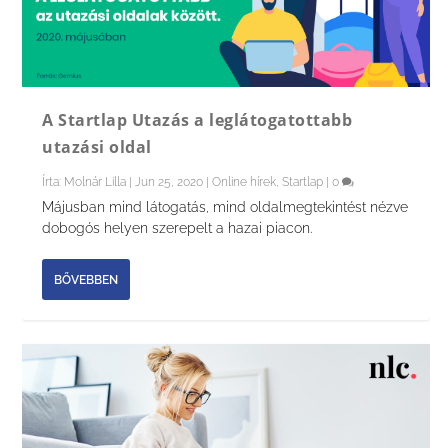
A Startlap Utazás a leglátogatottabb
utazási oldal
Írta:
Molnár Lilla
|
Jun 25, 2020
|
Online hírek
,
Startlap
|
0
Májusban mind látogatás, mind oldalmegtekintést nézve
dobogós helyen szerepelt a hazai piacon.
BŐVEBBEN