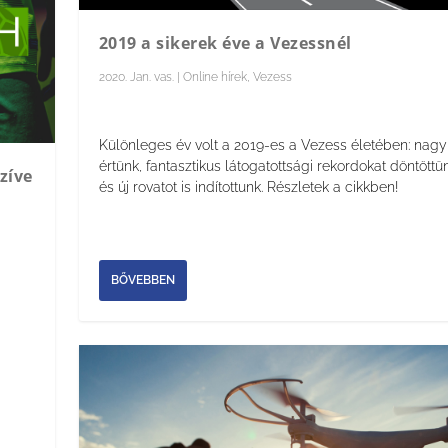
2019 a sikerek éve a Vezessnél
2020. Jan. vas.
|
Online hírek
,
Vezess
Különleges év volt a 2019-es a Vezess életében: nag
értünk, fantasztikus látogatottsági rekordokat döntött
szíve
és új rovatot is indítottunk. Részletek a cikkben!
BŐVEBBEN