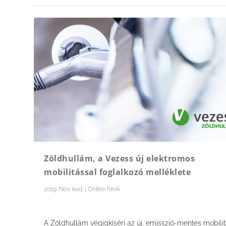
Zöldhullám, a Vezess új elektromos
mobilitással foglalkozó melléklete
2019. Nov. ked.
|
Online hírek
A Zöldhullám végigkíséri az új, emisszió-mentes mobili