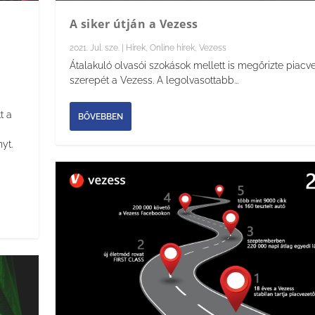
A siker útján a Vezess
2021. Jul. sze.
|
Hírek
,
Online hírek
,
Vezess
Átalakuló olvasói szokások mellett is megőrizte piacv
szerepét a Vezess. A legolvasottabb...
t a
BŐVEBBEN
yt.