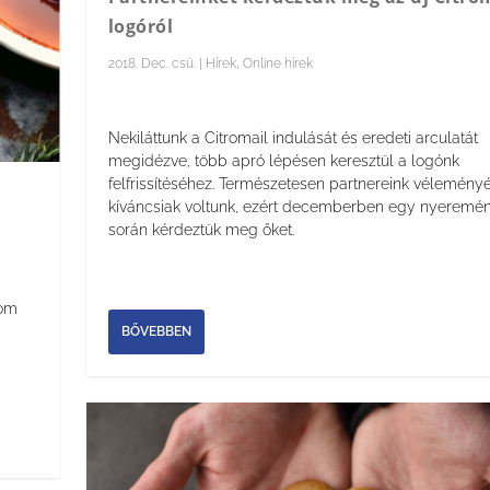
logóról
2018. Dec. csü.
|
Hírek
,
Online hírek
Nekiláttunk a Citromail indulását és eredeti arculatát
megidézve, több apró lépésen keresztül a logónk
felfrissítéséhez. Természetesen partnereink véleményé
kíváncsiak voltunk, ezért decemberben egy nyeremén
során kérdeztük meg őket.
rom
BŐVEBBEN