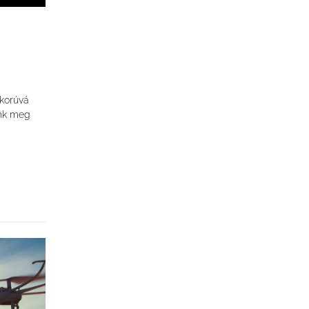
ykorúvá
ünk meg