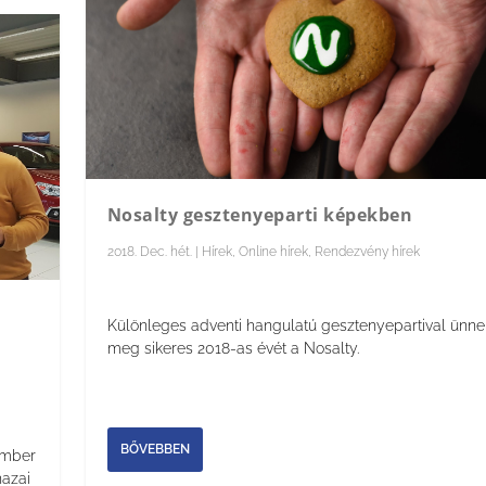
Nosalty gesztenyeparti képekben
2018. Dec. hét.
|
Hírek
,
Online hírek
,
Rendezvény hírek
Különleges adventi hangulatú gesztenyepartival ünne
meg sikeres 2018-as évét a Nosalty.
BŐVEBBEN
ember
hazai