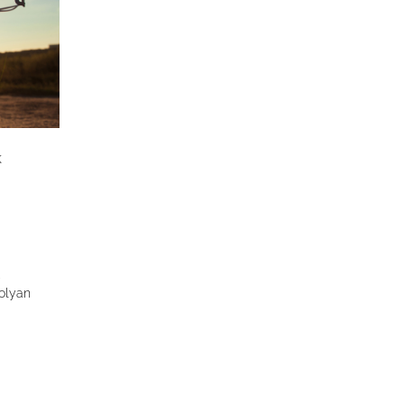
k
,
olyan