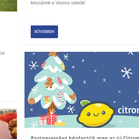
készülnek a Vezess videók!
BŐVEBBEN
zai
Partnereinket kérdeztük meg az új Citro