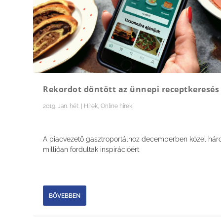
Rekordot döntött az ünnepi receptkeresés
2019. Jan. hét.
|
Hírek
,
Online hírek
A piacvezető gasztroportálhoz decemberben közel há
millióan fordultak inspirációért
BŐVEBBEN