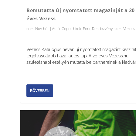
Bemutatta új nyomtatott magazinját a 20
éves Vezess
2021. Nov. hét.
|
Autó
,
Céges hírek
,
Férfi
,
Rendezvény hírek
,
Vezess
Vezess Katalógus néven új nyomtatott magazint készítet
legolvasottabb hazai autós lap. A 20 éves Vezess.hu
születésnapi estélyén mutatta be partnereinek a kiadván
BŐVEBBEN