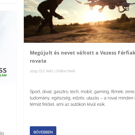
Megújult és nevet váltott a Vezess Férfia
rovata
2019. Oct. ked.
|
Online hírek
Sport, divat, gasztro, tech, mobil, gaming, filmek, zene
tudomány, egészség, edzés, utazás – a rovat minden 
témát felölel, ami az autókon kívül esik.
BŐVEBBEN
tás