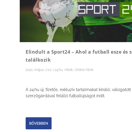
Elindult a Sport24 – Ahol a futball esze és 
találkozik
2021. május. csü.
|
24.hu
,
Hírek
,
Online hírek
A 24.hu új, fizetős, exkluzív tartalmakat kínáló, válogatott
szerzőgárdával felálló futballújságot indít.
BŐVEBBEN