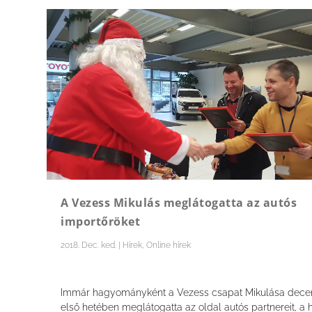
A Vezess Mikulás meglátogatta az autós
importőröket
2018. Dec. ked.
|
Hírek
,
Online hírek
Immár hagyományként a Vezess csapat Mikulása dec
első hetében meglátogatta az oldal autós partnereit, a 