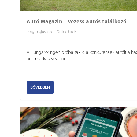
Autó Magazin – Vezess autós találkozó
2019. május. sze.
|
Online hírek
A Hungaroringen próbálták ki a konkurensek autóit a ha
autómárkák vezetői.
BŐVEBBEN