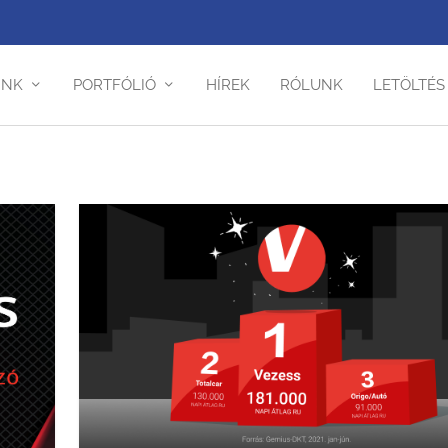
INK
PORTFÓLIÓ
HÍREK
RÓLUNK
LETÖLTÉS