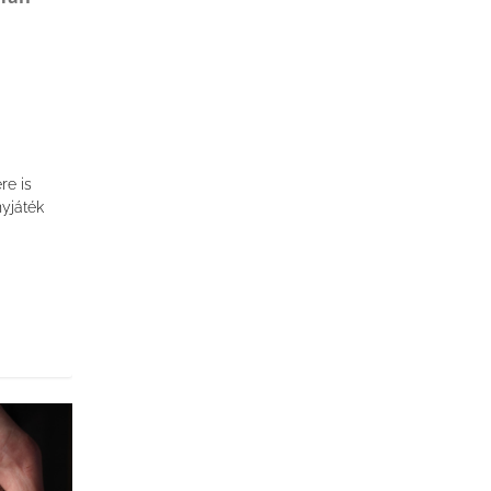
re is
yjáték