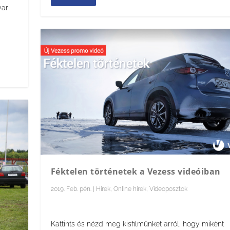
yar
Féktelen történetek a Vezess videóiban
2019. Feb. pén.
|
Hírek
,
Online hírek
,
Videoposztok
Kattints és nézd meg kisfilmünket arról, hogy miként