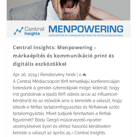
Central Insights: Menpowering –
márkaépítés és kommunikáció print és
digitális eszközökkel
Apr 26, 2019
|
Rendezvény hírek
|
0
A Central Médiacsoport férfi tematikájú konferenciáján
belestünk a gender-sztereotípiák mögé, kiderült, hogy
mit gondolnak a kiadó férfi videós arcai az influencer-
kérdésről és az előadók arra is keresték a választ, hogy
létezik-e férfias tartalomfogyasztás és férfiaknak szóló
tartalomgyártás. Mivel tudjunk fenntartani a férfiak
figyelmét? Bódy Gergő műsorvezető-riporter
vezénylésével ilyen és ehhez hasonló kérdésekre
kereste a választ az április 25-i Central Insights.