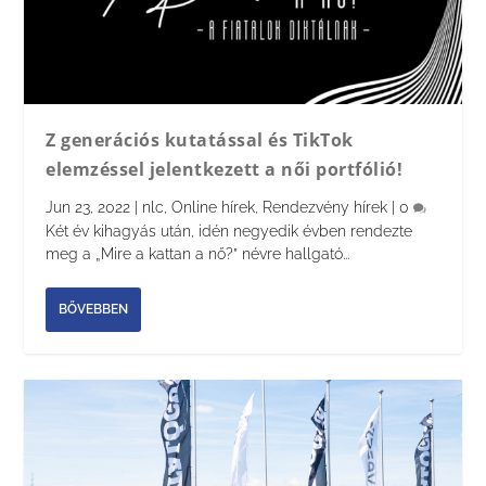
Z generációs kutatással és TikTok
elemzéssel jelentkezett a női portfólió!
Jun 23, 2022
|
nlc
,
Online hírek
,
Rendezvény hírek
|
0
Két év kihagyás után, idén negyedik évben rendezte
meg a „Mire a kattan a nő?” névre hallgató...
BŐVEBBEN