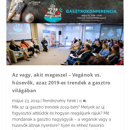
Az vagy, akit megeszel – Vegánok vs.
húsevők, azaz 2019-es trendek a gasztro
világában
május 23, 2019
|
Rendezvény hírek
|
0
Mik az új gasztro trendek 2019-ben? Melyek az új
fogyasztói attitűdök és hogyan reagáljunk rájuk? Mit
mondanak a gasztro nagyágyúk – a vegánok vagy a
húsevők állnak nyerésre? Ilyen és ehhez hasonló