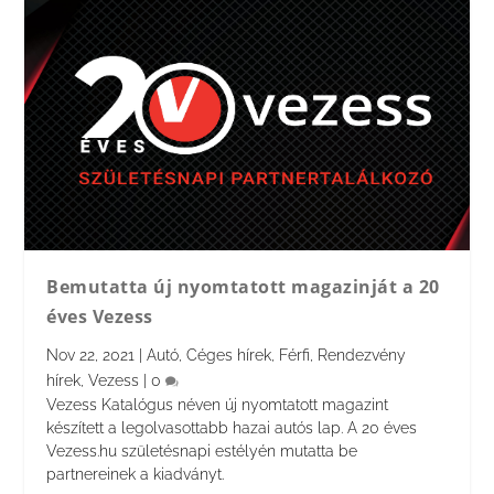
Bemutatta új nyomtatott magazinját a 20
éves Vezess
Nov 22, 2021
|
Autó
,
Céges hírek
,
Férfi
,
Rendezvény
hírek
,
Vezess
|
0
Vezess Katalógus néven új nyomtatott magazint
készített a legolvasottabb hazai autós lap. A 20 éves
Vezess.hu születésnapi estélyén mutatta be
partnereinek a kiadványt.