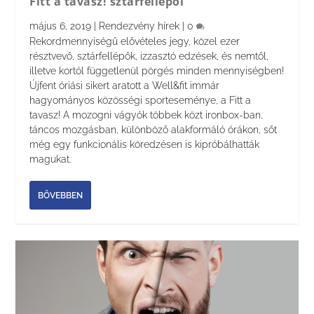
Fitt a tavasz! sztárfellépői
május 6, 2019
|
Rendezvény hírek
|
0
Rekordmennyiségű elővételes jegy, közel ezer
résztvevő, sztárfellépők, izzasztó edzések, és nemtől,
illetve kortól függetlenül pörgés minden mennyiségben!
Újfent óriási sikert aratott a Well&fit immár
hagyományos közösségi sporteseménye, a Fitt a
tavasz! A mozogni vágyók többek közt ironbox-ban,
táncos mozgásban, különböző alakformáló órákon, sőt
még egy funkcionális köredzésen is kipróbálhatták
magukat.
BŐVEBBEN