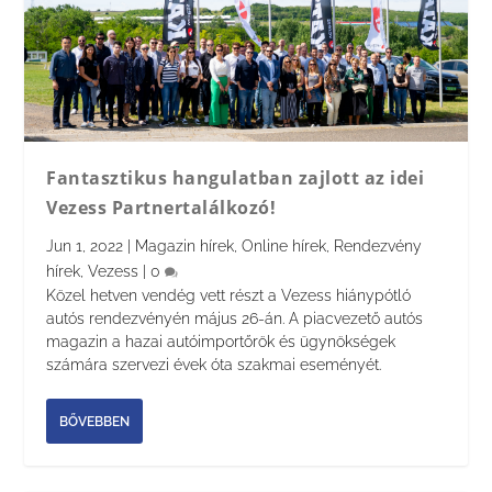
Fantasztikus hangulatban zajlott az idei
Vezess Partnertalálkozó!
Jun 1, 2022
|
Magazin hírek
,
Online hírek
,
Rendezvény
hírek
,
Vezess
|
0
Közel hetven vendég vett részt a Vezess hiánypótló
autós rendezvényén május 26-án. A piacvezető autós
magazin a hazai autóimportőrök és ügynökségek
számára szervezi évek óta szakmai eseményét.
BŐVEBBEN