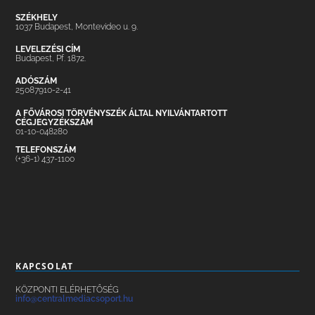
SZÉKHELY
1037 Budapest, Montevideo u. 9.
LEVELEZÉSI CÍM
Budapest, Pf. 1872.
ADÓSZÁM
25087910-2-41
A FŐVÁROSI TÖRVÉNYSZÉK ÁLTAL NYILVÁNTARTOTT
CÉGJEGYZÉKSZÁM
01-10-048280
TELEFONSZÁM
(+36-1) 437-1100
KAPCSOLAT
KÖZPONTI ELÉRHETŐSÉG
info@centralmediacsoport.hu