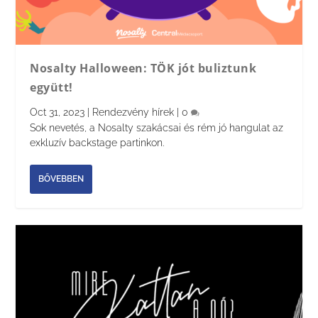
Nosalty Halloween: TÖK jót buliztunk
együtt!
Oct 31, 2023
|
Rendezvény hírek
|
0
Sok nevetés, a Nosalty szakácsai és rém jó hangulat az
exkluzív backstage partinkon.
BŐVEBBEN