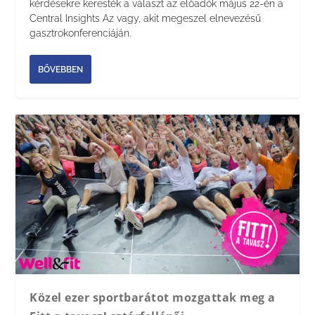
kérdésekre keresték a választ az előadók május 22-én a
Central Insights Az vagy, akit megeszel elnevezésű
gasztrokonferenciáján.
BŐVEBBEN
Közel ezer sportbarátot mozgattak meg a