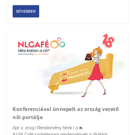
BŐVEBBEN
Konferenciával ünnepelt az ország vezető
női portálja
Apr 2, 2019
|
Rendezvény hírek
|
0
Az NLCafé születésnapi rendezvényén a digitális