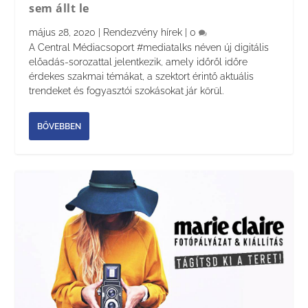
sem állt le
május 28, 2020
|
Rendezvény hírek
|
0
A Central Médiacsoport #mediatalks néven új digitális
előadás-sorozattal jelentkezik, amely időről időre
érdekes szakmai témákat, a szektort érintő aktuális
trendeket és fogyasztói szokásokat jár körül.
BŐVEBBEN