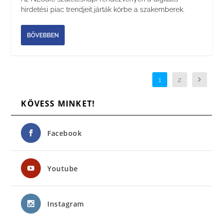
hirdetési piac trendjeit járták körbe a szakemberek.
BŐVEBBEN
1
2
KÖVESS MINKET!
Facebook
Youtube
Instagram