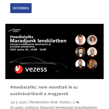
BŐVEBBEN
#mediatalks: nem mondtak le az
autóvásárlásról a magyarok
Jul 2, 2020
|
Rendezvény hírek
,
Vezess
|
0
Az autós szektorra fókuszáló kerekasztal beszélgetésen